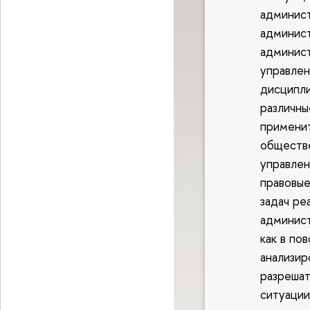
админист
админист
админист
управлен
дисципли
различны
применит
обществ
управлен
правовые
задач ре
админист
как в по
анализир
разрешат
ситуации