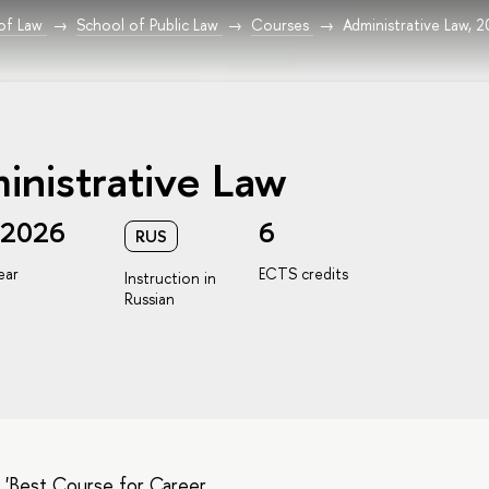
 of Law
School of Public Law
Courses
Administrative Law, 
inistrative Law
/2026
6
RUS
ear
ECTS credits
Instruction in
Russian
 'Best Course for Career