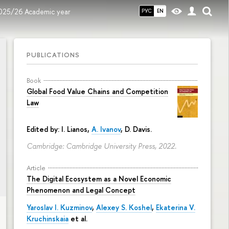
2025/26 Academic year
РУС
EN
PUBLICATIONS
Book
Global Food Value Chains and Competition
Law
Edited by: I. Lianos,
A. Ivanov
, D. Davis.
Cambridge: Cambridge University Press, 2022.
Article
The Digital Ecosystem as a Novel Economic
Phenomenon and Legal Concept
Yaroslav I. Kuzminov
,
Alexey S. Koshel
,
Ekaterina V.
Kruchinskaia
et al.