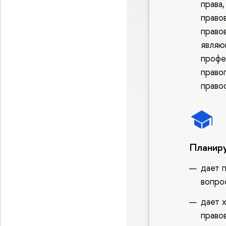
права,
право
право
являю
профе
право
право
Планиру
дает п
вопро
дает 
право