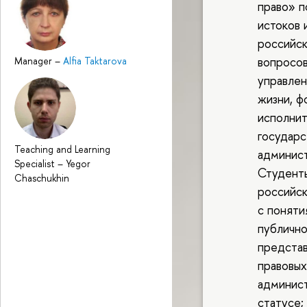
право» п
истоков 
российск
вопросов
Manager
–
Alfia Taktarova
управлен
жизни, ф
исполнит
государс
Teaching and Learning
админист
Specialist
–
Yegor
Студенты
Chaschukhin
российск
с поняти
публично
представ
правовых
админист
статусе;