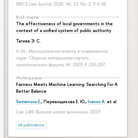
BRICS Law Journal. 2026. Vol. 13. No. 2.
P. 5-36.
Book chapter
The effectiveness of local governments in the
context of a unified system of public authority
Тагиев Э. С.
In bk.: Муниципальная власть в современном
мире. Сборник материалов научно-
практического форума. M.: 2023.
P. 255-257.
Working paper
Fairness Meets Machine Learning: Searching For A
Better Balance
Semenova E.
,
Перевощикова Е. Ю.
,
Ivanov A.
et al.
Law. LAW. Высшая школа экономики, 2019
All publications