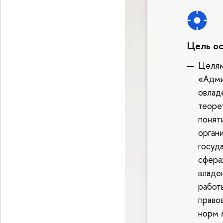
Цель о
Целям
«Адми
овлад
теоре
понят
орган
госуд
сфера
владе
работ
право
норм 