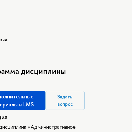
вич
рамма дисциплины
олнительные
Задать
ериалы в LMS
вопрос
ция
 дисциплина «Административное