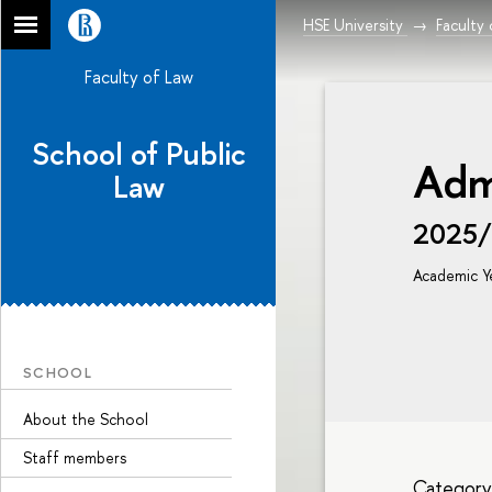
HSE University
Faculty
Faculty of Law
School of Public
Adm
Law
2025
Academic Y
SCHOOL
About the School
Staff members
Category