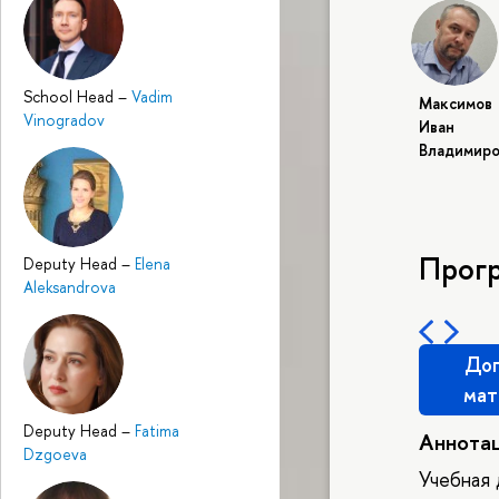
School Head
–
Vadim
Максимов
Vinogradov
Иван
Владимиро
Прог
Deputy Head
–
Elena
Aleksandrova
Доп
мат
Deputy Head
–
Fatima
Аннота
Dzgoeva
Учебная