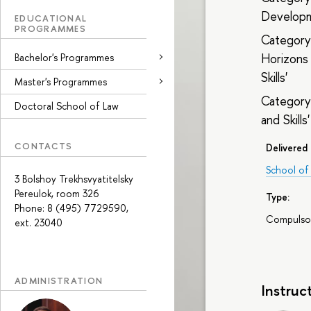
Developm
EDUCATIONAL
PROGRAMMES
Category
Horizons
Bachelor's Programmes
Skills'
Master's Programmes
Category
Doctoral School of Law
and Skills'
CONTACTS
Delivered 
School of 
3 Bolshoy Trekhsvyatitelsky
Pereulok, room 326
Type:
Phone: 8 (495) 7729590,
Compulso
ext. 23040
ADMINISTRATION
Instruc