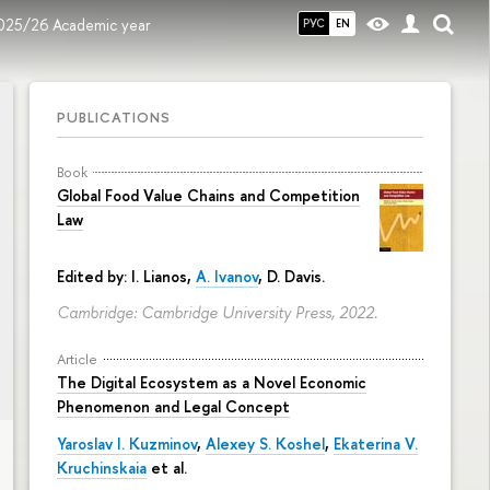
2025/26 Academic year
РУС
EN
PUBLICATIONS
Book
Global Food Value Chains and Competition
Law
Edited by: I. Lianos,
A. Ivanov
, D. Davis.
Cambridge: Cambridge University Press, 2022.
Article
The Digital Ecosystem as a Novel Economic
Phenomenon and Legal Concept
Yaroslav I. Kuzminov
,
Alexey S. Koshel
,
Ekaterina V.
Kruchinskaia
et al.