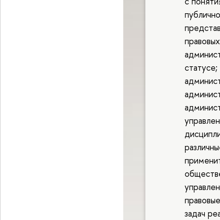
с поняти
публично
представ
правовых
админист
статусе;
админист
админист
админист
управлен
дисципли
различны
применит
обществ
управлен
правовые
задач ре