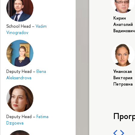
Кирин
Анатолий
School Head
–
Vadim
Вадимович
Vinogradov
Deputy Head
–
Elena
Уманская
Aleksandrova
Виктория
Петровна
Прог
Deputy Head
–
Fatima
Dzgoeva