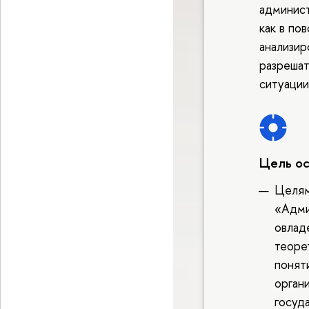
админист
как в по
анализир
разрешат
ситуации
Цель о
Целям
«Адми
овлад
теоре
понят
орган
госуд