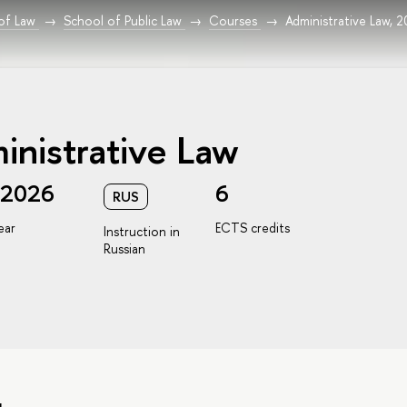
 of Law
School of Public Law
Courses
Administrative Law, 
inistrative Law
/2026
6
RUS
ear
ECTS credits
Instruction in
Russian