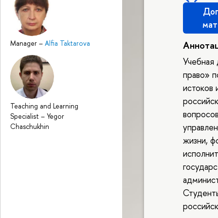
Доп
мат
Аннота
Manager
–
Alfia Taktarova
Учебная
право» п
истоков 
российск
Teaching and Learning
вопросов
Specialist
–
Yegor
управлен
Chaschukhin
жизни, ф
исполнит
государс
админист
Студенты
российск