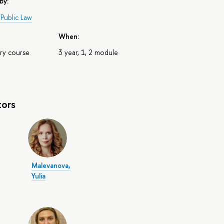
by:
Public Law
When:
ry course
3 year, 1, 2 module
tors
Malevanova,
Yulia