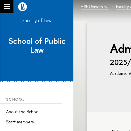
HSE University
Faculty
Faculty of Law
School of Public
Adm
Law
2025
Academic Y
SCHOOL
About the School
Staff members