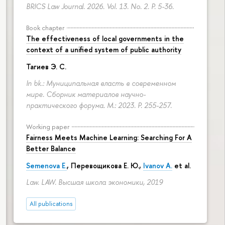
BRICS Law Journal. 2026. Vol. 13. No. 2.
P. 5-36.
Book chapter
The effectiveness of local governments in the
context of a unified system of public authority
Тагиев Э. С.
In bk.: Муниципальная власть в современном
мире. Сборник материалов научно-
практического форума. M.: 2023.
P. 255-257.
Working paper
Fairness Meets Machine Learning: Searching For A
Better Balance
Semenova E.
,
Перевощикова Е. Ю.
,
Ivanov A.
et al.
Law. LAW. Высшая школа экономики, 2019
All publications