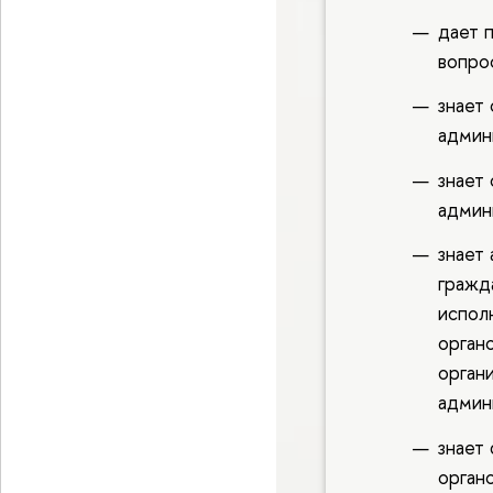
дает п
вопро
знает 
админ
знает
админ
знает
гражд
испол
орган
орган
админ
знает
орган