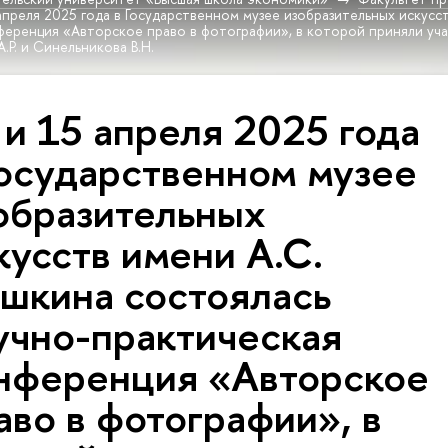
апреля 2025 года в Государственном музее изобразительных искусс
ференция «Авторское право в фотографии», в которой приняли уч
.Р. и Синельникова В.Н.
 и 15 апреля 2025 года
Государственном музее
образительных
кусств имени А.С.
шкина состоялась
учно-практическая
нференция «Авторское
аво в фотографии», в