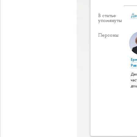
Де
В статье
упомянуты
Персоны
Ерм
Ра
Де
час
до