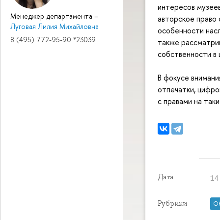
интересов музеев
Менеджер департамента
–
авторское право 
Луговая Лилия Михайловна
особенности насл
8 (495) 772-95-90 *23039
также рассматрив
собственности в 
В фокусе внимани
отпечатки, цифро
с правами на так
Дата
14
Рубрики
О