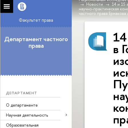
Новости
14 и 15 
научно-практическая кон
частного права Ермакова А
Факультет права
14
Департамент частного
в 
права
из
ис
Пу
на
ДЕПАРТАМЕНТ
ко
О департаменте
пр
Научная деятельность
Образовательная