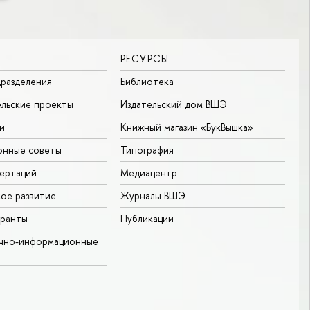
РЕСУРСЫ
разделения
Библиотека
льские проекты
Издательский дом ВШЭ
и
Книжный магазин «БукВышка»
онные советы
Типография
ертаций
Медиацентр
ое развитие
Журналы ВШЭ
гранты
Публикации
учно-информационные