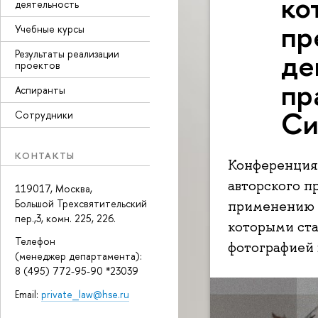
ко
деятельность
пр
Учебные курсы
де
Результаты реализации
проектов
пр
Аспиранты
Си
Сотрудники
КОНТАКТЫ
Конференция
авторского п
119017, Москва,
Большой Трехсвятительский
применению з
пер.,3, комн. 225, 226.
которыми ста
Телефон
фотографией 
(менеджер департамента):
8 (495) 772-95-90 *23039
Email:
private_law@hse.ru