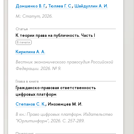
Домшенко В. Г.
,
Тюляев Г. С.
,
Шайдуллин А. И.
М.: Статут, 2026.
Статья
К теории права на публичность. Часть I
В печати
Кирилина А. А.
Вестник экономического правосудия Российской
Федерации. 2026. № 9.
Глава в книге
Гражданско-правовая ответственность
цифровых платформ
Степанов С. К.
, Иноземцев М. И.
В кн.: Право цифровых платформ. Издательство
"Юрлитинформ", 2026.
С. 257-289.
Препринт