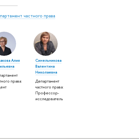
партамент частного права
акова Алия
Синельникова
вильевна
Валентина
Николаевна
партамент
тного права:
Департамент
цент
частного права:
Профессор-
исследователь