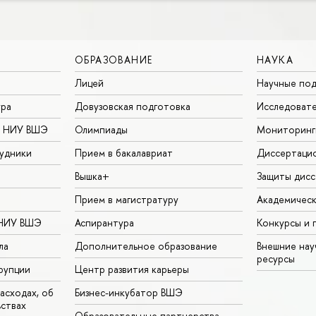
ОБРАЗОВАНИЕ
НАУКА
Лицей
Научные под
ура
Довузовская подготовка
Исследовате
в НИУ ВШЭ
Олимпиады
Мониторинг
удники
Прием в бакалавриат
Диссертаци
Вышка+
Защиты дисс
Прием в магистратуру
Академическ
 НИУ ВШЭ
Аспирантура
Конкурсы и 
ла
Дополнительное образование
Внешние на
ресурсы
рупции
Центр развития карьеры
асходах, об
Бизнес-инкубатор ВШЭ
ьствах
Образовательные партнерства