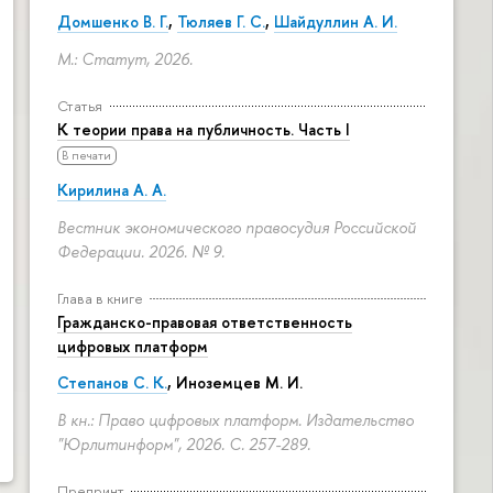
Домшенко В. Г.
,
Тюляев Г. С.
,
Шайдуллин А. И.
М.: Статут, 2026.
Статья
К теории права на публичность. Часть I
В печати
Кирилина А. А.
Вестник экономического правосудия Российской
Федерации. 2026. № 9.
Глава в книге
Гражданско-правовая ответственность
цифровых платформ
Степанов С. К.
, Иноземцев М. И.
В кн.: Право цифровых платформ. Издательство
"Юрлитинформ", 2026.
С. 257-289.
Препринт