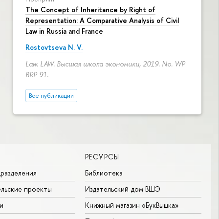
The Concept of Inheritance by Right of
Representation: A Comparative Analysis of Civil
Law in Russia and France
Rostovtseva N. V.
Law. LAW. Высшая школа экономики, 2019. No. WP
BRP 91.
Все публикации
РЕСУРСЫ
разделения
Библиотека
льские проекты
Издательский дом ВШЭ
и
Книжный магазин «БукВышка»