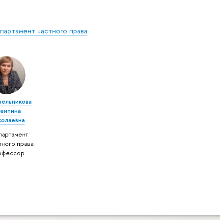
партамент частного права
нельникова
лентина
колаевна
партамент
тного права:
офессор