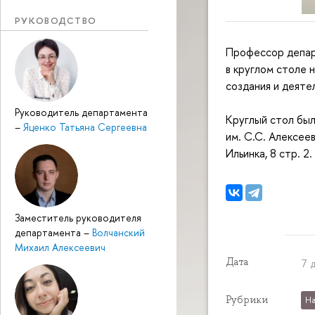
РУКОВОДСТВО
Профессор департ
в круглом столе 
создания и деяте
Руководитель департамента
Круглый стол был
–
Яценко Татьяна Сергеевна
им. С.С. Алексеев
Ильинка, 8 стр. 2.
Заместитель руководителя
департамента
–
Волчанский
Михаил Алексеевич
Дата
7 
Рубрики
На