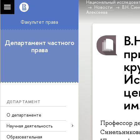
Национальный исследоват
Новости
В.Н. Син
Алексеева
Факультет права
В.
Департамент частного
пр
права
кр
Ис
це
им
ДЕПАРТАМЕНТ
О департаменте
Профессор де
Научная деятельность
Синельникова
Образовательная