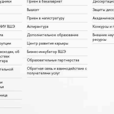
удники
Прием в бакалавриат
Диссертаци
Вышка+
Защиты дисс
Прием в магистратуру
Академическ
 НИУ ВШЭ
Аспирантура
Конкурсы и 
ла
Дополнительное образование
Внешние на
ресурсы
рупции
Центр развития карьеры
асходах, об
Бизнес-инкубатор ВШЭ
ьствах
Образовательные партнерства
тера
Обратная связь и взаимодействие с
тельной
получателями услуг
ми
ья
аница