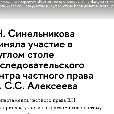
ельский университет «Высшая школа экономики»
Факультет пр
ельникова приняла участие в круглом столе Исследовательского цен
Н. Синельникова
иняла участие в
углом столе
следовательского
нтра частного права
. С.С. Алексеева
партамента частного права В.Н.
 приняла участие в круглом столе на тему: