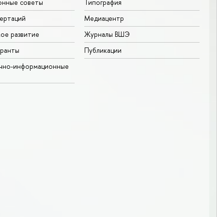
онные советы
Типография
ертаций
Медиацентр
ое развитие
Журналы ВШЭ
гранты
Публикации
учно-информационные