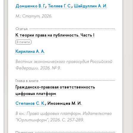
Домшенко В. Г.
,
Тюляев Г. С.
,
Шайдуллин А. И.
М.: Статут, 2026.
Статья
К теории права на публичность. Часть I
В печати
Кирилина А. А.
Вестник экономического правосудия Российской
Федерации. 2026. № 9.
Глава в книге
Гражданско-правовая ответственность
цифровых платформ
Степанов С. К.
, Иноземцев М. И.
В кн.: Право цифровых платформ. Издательство
"Юрлитинформ", 2026.
С. 257-289.
Препринт