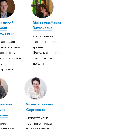
лчанский
Матвеева Мария
хаил
Витальевна
ексеевич
Департамент
партамент
частного права:
тного права:
доцент;
еститель
Факультет права:
ководителя и
заместитель
цент
декана
партамента
никова
Яценко Татьяна
ина
Сергеевна
евна
Департамент
амент
частного права:
о права:
руководитель