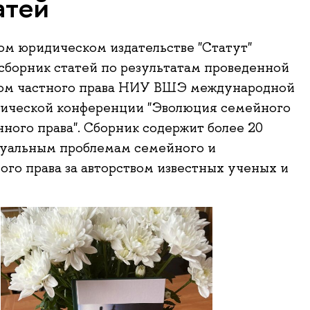
атей
ом юридическом издательстве "Статут"
сборник статей по результатам проведенной
ом частного права НИУ ВШЭ международной
тической конференции "Эволюция семейного
нного права". Сборник содержит более 20
туальным проблемам семейного и
ого права за авторством известных ученых и