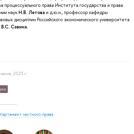
а процессуального права Института государства и права
мии наук
Н.В. Летова
и д.ю.н., профессор кафедры
вовых дисциплин Российского экономического университета
а
В.С. Савина
.
 июня, 2023 г.
ука
партамент частного права