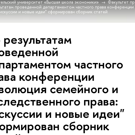
ельский университет «Высшая школа экономики»
Факультет пр
льтатам проведенной департаментом частного права конференции
дискуссии и новые идеи" сформирован сборник статей
 результатам
оведенной
партаментом частного
ава конференции
волюция семейного и
следственного права:
скуссии и новые идеи"
ормирован сборник