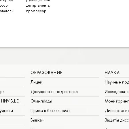
ссор-
департамента,
ователь
профессор
ОБРАЗОВАНИЕ
НАУКА
Лицей
Научные под
ура
Довузовская подготовка
Исследовате
в НИУ ВШЭ
Олимпиады
Мониторинг
удники
Прием в бакалавриат
Диссертаци
Вышка+
Защиты дисс