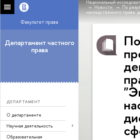
Национальный исследоват
Новости
По резу
наследственного права: 
Факультет права
По
Департамент частного
пр
права
де
пр
"Э
на
ДЕПАРТАМЕНТ
ди
О департаменте
сф
Научная деятельность
Образовательная