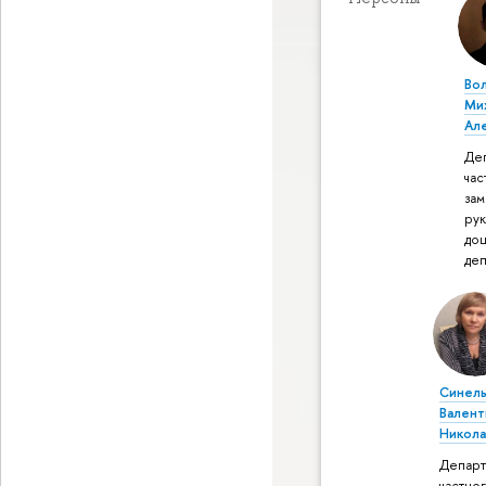
Во
Ми
Ал
Де
час
зам
ру
до
де
Синель
Валент
Никола
Департ
частног