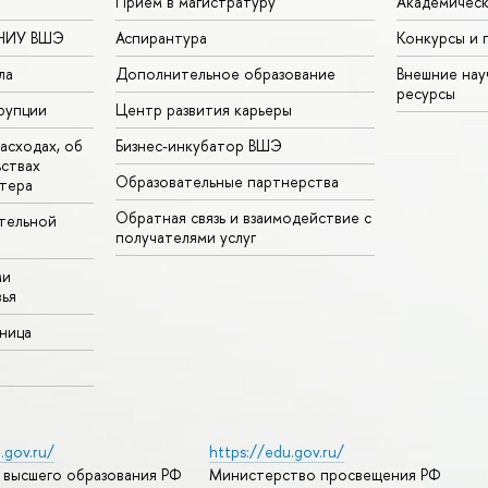
Прием в магистратуру
Академическ
 НИУ ВШЭ
Аспирантура
Конкурсы и 
ла
Дополнительное образование
Внешние на
ресурсы
рупции
Центр развития карьеры
асходах, об
Бизнес-инкубатор ВШЭ
ьствах
Образовательные партнерства
тера
Обратная связь и взаимодействие с
тельной
получателями услуг
ми
ья
аница
.gov.ru/
https://edu.gov.ru/
 высшего образования РФ
Министерство просвещения РФ