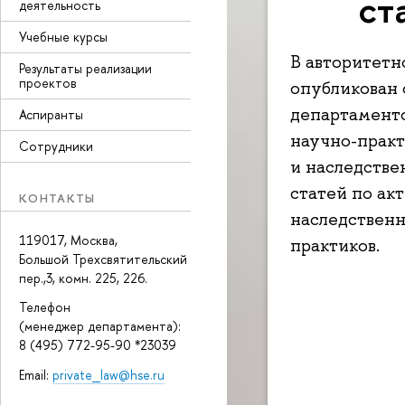
ст
деятельность
Учебные курсы
В авторитетн
Результаты реализации
проектов
опубликован 
департамент
Аспиранты
научно-прак
Сотрудники
и наследстве
статей по ак
КОНТАКТЫ
наследственн
119017, Москва,
практиков.
Большой Трехсвятительский
пер.,3, комн. 225, 226.
Телефон
(менеджер департамента):
8 (495) 772-95-90 *23039
Email:
private_law@hse.ru