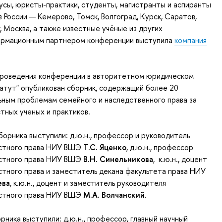
усы, юристы-практики, студенты, магистранты и аспиранты
в России — Кемерово, Томск, Волгоград, Курск, Саратов,
 Москва, а также известные учёные из других
ормационным партнером конференции выступила
компания
проведения конференции в авторитетном юридическом
атут" опубликован сборник, содержащий более 20
ьным проблемам семейного и наследственного права за
тных ученых и практиков.
орника выступили: д.ю.н., профессор и руководитель
стного права НИУ ВШЭ
Т.С. Яценко
, д.ю.н., профессор
стного права НИУ ВШЭ
В.Н. Синельникова
, к.ю.н., доцент
тного права и заместитель декана факультета права НИУ
ева
, к.ю.н., доцент и заместитель руководителя
стного права НИУ ВШЭ
М.А. Волчанский
.
рника выступили: д.ю.н., профессор, главный научный