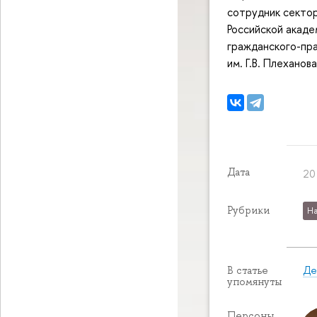
сотрудник сектор
Российской акаде
гражданского-пра
им. Г.В. Плеханов
Дата
20
Рубрики
На
Де
В статье
упомянуты
Персоны