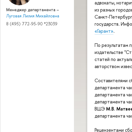
адвокаты, нотари
из разных городо
Менеджер департамента
–
Луговая Лилия Михайловна
Санкт-Петербург,
государств. Инф
8 (495) 772-95-90 *23039
«Гарант»
.
По результатам 
издательстве "Ст
статей по актуал
авторством извес
Составителями сб
департамента ча
департамента ча
департамента час
ВШЭ
М.В. Матве
департамента ча
Рецензентами сбо