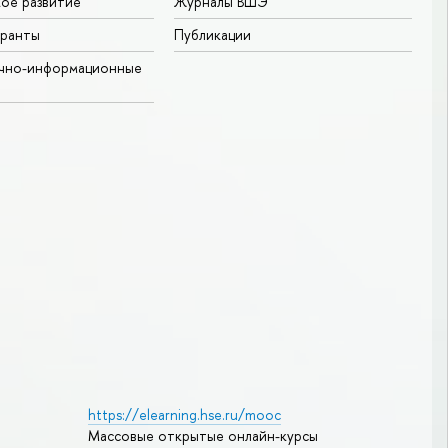
ое развитие
Журналы ВШЭ
гранты
Публикации
учно-информационные
https://elearning.hse.ru/mooc
Массовые открытые онлайн-курсы