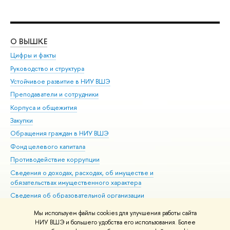
О ВЫШКЕ
ОБ
Цифры и факты
Ли
Руководство и структура
Дов
Устойчивое развитие в НИУ ВШЭ
Ол
Преподаватели и сотрудники
При
Корпуса и общежития
Вы
Закупки
При
Обращения граждан в НИУ ВШЭ
Ас
Фонд целевого капитала
До
Противодействие коррупции
Цен
Сведения о доходах, расходах, об имуществе и
Би
обязательствах имущественного характера
Об
Сведения об образовательной организации
Обр
Людям с ограниченными возможностями здоровья
Мы используем файлы cookies для улучшения работы сайта
Единая платежная страница
НИУ ВШЭ и большего удобства его использования. Более