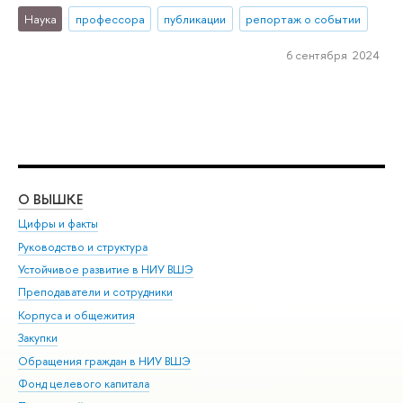
Наука
профессора
публикации
репортаж о событии
6 сентября 2024
О ВЫШКЕ
ОБ
Цифры и факты
Ли
Руководство и структура
Дов
Устойчивое развитие в НИУ ВШЭ
Ол
Преподаватели и сотрудники
При
Корпуса и общежития
Вы
Закупки
При
Обращения граждан в НИУ ВШЭ
Ас
Фонд целевого капитала
До