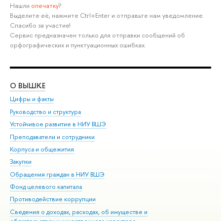
Нашли
опечатку
?
Выделите её, нажмите Ctrl+Enter и отправьте нам уведомление.
Спасибо за участие!
Сервис предназначен только для отправки сообщений об
орфографических и пунктуационных ошибках.
О ВЫШКЕ
ОБ
Цифры и факты
Ли
Руководство и структура
Дов
Устойчивое развитие в НИУ ВШЭ
Ол
Преподаватели и сотрудники
При
Корпуса и общежития
Вы
Закупки
При
Обращения граждан в НИУ ВШЭ
Ас
Фонд целевого капитала
До
Противодействие коррупции
Цен
Сведения о доходах, расходах, об имуществе и
Би