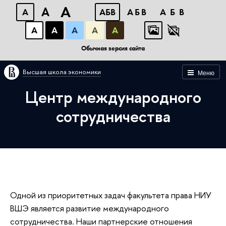
A
A
A
АБВ
АБВ
АБВ
А
А
А
А
А
Обычная версия сайта
Высшая школа экономики
Меню
Центр международного
сотрудничества
Одной из приоритетных задач факультета права НИУ
ВШЭ является развитие международного
сотрудничества. Наши партнерские отношения