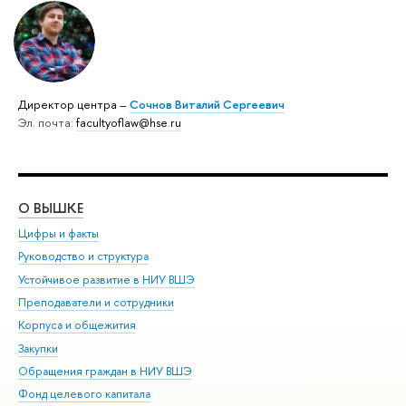
Директор центра –
Сочнов Виталий Сергеевич
Эл. почта:
facultyoflaw@hse.ru
О ВЫШКЕ
ОБ
Цифры и факты
Ли
Руководство и структура
Дов
Устойчивое развитие в НИУ ВШЭ
Ол
Преподаватели и сотрудники
При
Корпуса и общежития
Вы
Закупки
При
Обращения граждан в НИУ ВШЭ
Ас
Фонд целевого капитала
До