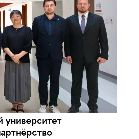
й университет
партнёрство