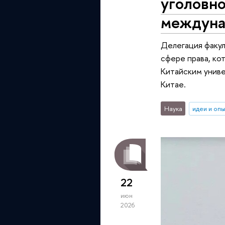
уголовн
междуна
Делегация факул
сфере права, ко
Китайским униве
Китае.
Наука
идеи и оп
22
июн
2026