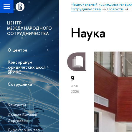
Национальный исследовательски
сотрудничества
Новости
Н
ЦЕНТР
Наука
МЕЖДУНАРОДНОГО
СОТРУДНИЧЕСТВА
О центре
Консорциум
юридических школ
БРИКС
9
Сотрудники
июл
2026
Контакты
Сочнов Виталий
Сергеевич
Директор центра