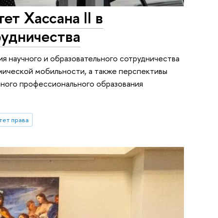
т Хассана II в
рудничества
ия научного и образовательного сотрудничества
емической мобильности, а также перспективы
ьного профессионального образования
тет права