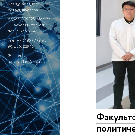
международного
сотрудничества
Адрес: 109028, Москва,
Б. Трехсвятительский
пер, 3, каб. 204
Тел.: +7 (495) 772-95-
90, доб. 22946
Эл. почта:
facultyoflaw@hse.ru
Факульт
политиче