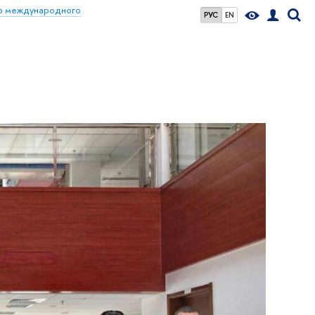
р международного
РУС
EN