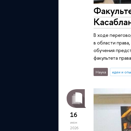
Факульте
Касабла
В ходе перегово
в области права
обучения предст
факультета прав
Наука
идеи и оп
16
июн
2026