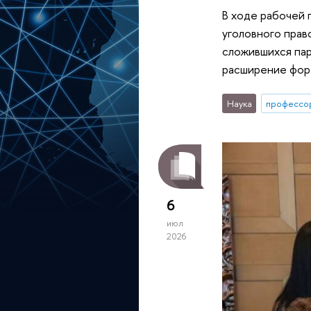
В ходе рабочей 
уголовного прав
сложившихся пар
расширение форм
Наука
профессо
6
июл
2026