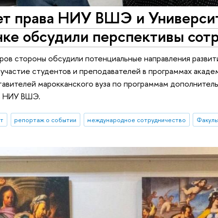
т права НИУ ВШЭ и Университе
нке обсудили перспективы сот
ров стороны обсудили потенциальные направления развит
, участие студентов и преподавателей в программах акад
авителей марокканского вуза по программам дополнител
а НИУ ВШЭ.
ыт
репортаж о событии
международное сотрудничество
Факуль