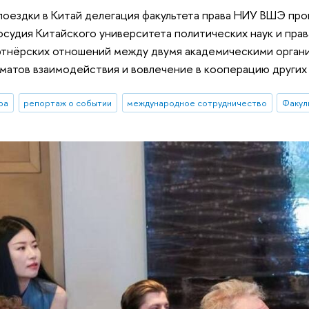
поездки в Китай делегация факультета права НИУ ВШЭ пр
осудия Китайского университета политических наук и пра
тнёрских отношений между двумя академическими организ
атов взаимодействия и вовлечение в кооперацию других
ра
репортаж о событии
международное сотрудничество
Факул