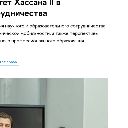
т Хассана II в
рудничества
ия научного и образовательного сотрудничества
емической мобильности, а также перспективы
ьного профессионального образования
тет права