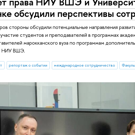
т права НИУ ВШЭ и Университе
нке обсудили перспективы сот
ров стороны обсудили потенциальные направления развит
, участие студентов и преподавателей в программах акад
авителей марокканского вуза по программам дополнител
а НИУ ВШЭ.
ыт
репортаж о событии
международное сотрудничество
Факуль