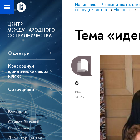
Национальный исследовательски
сотрудничества
Новости
Т
ЦЕНТР
Тема «иде
МЕЖДУНАРОДНОГО
СОТРУДНИЧЕСТВА
О центре
Консорциум
юридических школ
БРИКС
6
Сотрудники
июл
2026
Контакты
Сочнов Виталий
Сергеевич
Директор центра