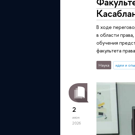
Факульте
Касабла
В ходе перегово
в области права
обучения предст
факультета прав
Наука
идеи и оп
2
июн
2026