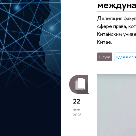
междуна
Делегация факул
сфере права, ко
Китайским униве
Китае.
Наука
идеи и оп
22
июн
2026