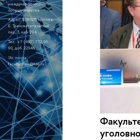
международного
сотрудничества
Адрес: 109028, Москва,
Б. Трехсвятительский
пер, 3, каб. 204
Тел.: +7 (495) 772-95-
90, доб. 22946
Эл. почта:
facultyoflaw@hse.ru
Факульт
уголовн