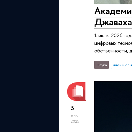
Академи
Джаваха
1 июня 2026 год
цифровых технол
обственности, д
Наука
идеи и оп
3
фев
2025