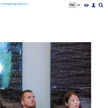
р международного
РУС
EN