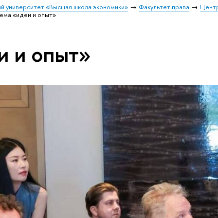
й университет «Высшая школа экономики»
Факультет права
Цент
ема «идеи и опыт»
и и опыт»