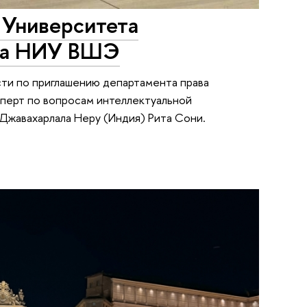
 Университета
ава НИУ ВШЭ
ти по приглашению департамента права
сперт по вопросам интеллектуальной
Джавахарлала Неру (Индия) Рита Сони.