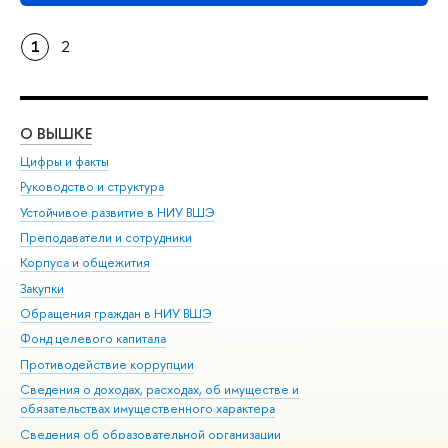
1
2
О ВЫШКЕ
ОБ
Цифры и факты
Ли
Руководство и структура
Дов
Устойчивое развитие в НИУ ВШЭ
Ол
Преподаватели и сотрудники
При
Корпуса и общежития
Вы
Закупки
При
Обращения граждан в НИУ ВШЭ
Ас
Фонд целевого капитала
До
Противодействие коррупции
Цен
Сведения о доходах, расходах, об имуществе и
Би
обязательствах имущественного характера
Об
Сведения об образовательной организации
Обр