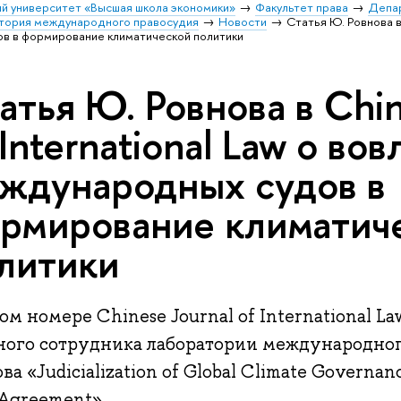
й университет «Высшая школа экономики»
Факультет права
Депа
атория международного правосудия
Новости
Статья Ю. Ровнова в 
в в формирование климатической политики
атья Ю. Ровнова в Chin
 International Law о во
ждународных судов в
рмирование климатич
литики
ом номере Chinese Journal of International L
ного сотрудника лаборатории международно
ва «Judicialization of Global Climate Governanc
 Agreement».