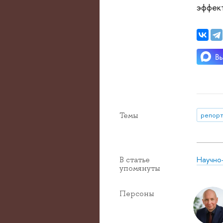
эффект
Темы
репорт
Научно
В статье
упомянуты
Персоны