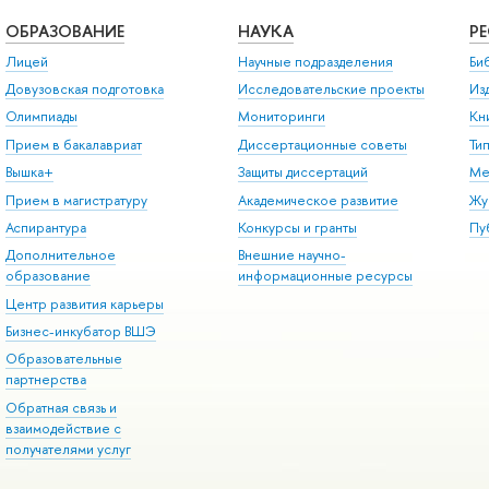
ОБРАЗОВАНИЕ
НАУКА
Р
Лицей
Научные подразделения
Би
Довузовская подготовка
Исследовательские проекты
Из
Олимпиады
Мониторинги
Кн
Прием в бакалавриат
Диссертационные советы
Ти
Вышка+
Защиты диссертаций
Ме
Прием в магистратуру
Академическое развитие
Жу
Аспирантура
Конкурсы и гранты
Пу
Дополнительное
Внешние научно-
образование
информационные ресурсы
Центр развития карьеры
Бизнес-инкубатор ВШЭ
Образовательные
партнерства
Обратная связь и
взаимодействие с
получателями услуг