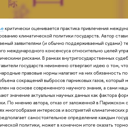
ье
критически оценивается практика привлечения междуна
ованию климатической политики государств. Автор став
аемый заявителями (и обычно поддерживаемый судами) т
го международного консенсуса относительно целей упра
ическими рисками. В рамках внутригосударственных суде
авители государств неизменно отвергают идею о том, что
ародные правовые нормы налагают на них обязанность по
объема сокращений выбросов парниковых газов, который 
лен на основе современного научного знания, а сами нац
ают значение актуальных научных данных как фактора фо
ки. По мнению автора, отказ от заложенной в Парижском 
ях многообразия интересов и восприятий климатических р
редполагает самостоятельное определение каждым госу
ической политики, может в конечном итоге оказать торм