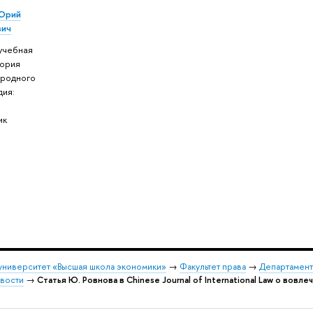
Юрий
вич
учебная
ория
родного
дия:
ик
университет «Высшая школа экономики»
→
Факультет права
→
Департамент
вости
→
Статья Ю. Ровнова в Chinese Journal of International Law о во