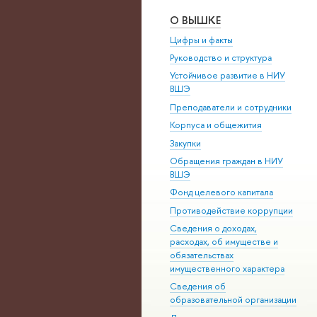
О ВЫШКЕ
Цифры и факты
Руководство и структура
Устойчивое развитие в НИУ
ВШЭ
Преподаватели и сотрудники
Корпуса и общежития
Закупки
Обращения граждан в НИУ
ВШЭ
Фонд целевого капитала
Противодействие коррупции
Сведения о доходах,
расходах, об имуществе и
обязательствах
имущественного характера
Сведения об
образовательной организации