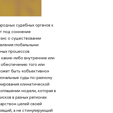
родных судебных органов к
ит под сомнение
езис о существовании
вления глобальными
бных процессов
 какие-либо внутренние или
 обеспечению того или
может быть «объективно»
иональные суды по-разному
рмирования климатической
соглашении модели, которая в
исков в разных регионах
дарством целей своей
озящий, а не стимулирующий