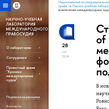
Национальный исследовательски
права
Научно-учебная лабор
вовлечении международных судо
HАУЧНО-УЧЕБНАЯ
ЛАБОРАТОРИЯ
Ст
МЕЖДУНАРОДНОГО
ПРАВОСУДИЯ
of
28
ме
О лаборатории
окт
фо
2024
Сотрудники
по
Проектный архив
"Хроники
международных
судов"
В нов
науч
Подписка на рассылки
Ровно
Контакты
Paris