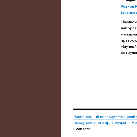
Ровнов 
Евгенье
Научно-
лаборат
междуна
правосу
Научный
сотрудн
Национальный исследовательский 
международного правосудия
→
Но
политики