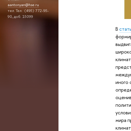
aantonyan@hse.ru
тел. Тел.: (495) 772-95-
90, доб. 15099
В
стат
формир
выдвиг
широко
климат
предст
междун
иного 
опреде
оценив
полити
услови
мира п
климат