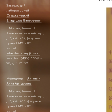
Заведующий
лабораторией —
Старженецкий
Владислав Валерьевич
г. Москва, Большой
Трехсвятительский пер.,
д. 3, каб 233, факультет
права НИУ ВШЭ
e-mail:
vstarzhenetskiy@hse.ru
тел. Тел.: (495) 772-95-
90, доб. 23022
Менеджер —
Антонян
Анна Артуровна
г. Москва, Большой
Трехсвятительский пер.,
д. 3, каб 411, факультет
права НИУ ВШЭ
e-mail: