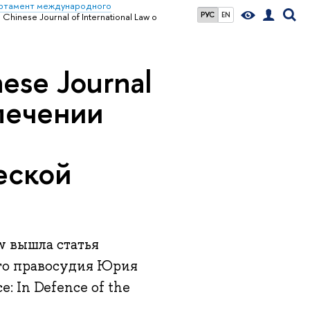
ртамент международного
РУС
EN
Chinese Journal of International Law о
ese Journal
влечении
еской
aw вышла статья
го правосудия Юрия
e: In Defence of the