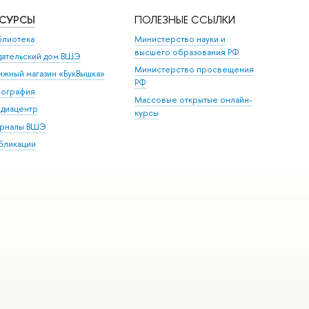
ЕСУРСЫ
ПОЛЕЗНЫЕ ССЫЛКИ
блиотека
Министерство науки и
высшего образования РФ
дательский дом ВШЭ
Министерство просвещения
ижный магазин «БукВышка»
РФ
пография
Массовые открытые онлайн-
диацентр
курсы
рналы ВШЭ
бликации