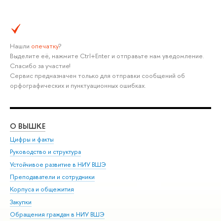
Нашли
опечатку
?
Выделите её, нажмите Ctrl+Enter и отправьте нам уведомление.
Спасибо за участие!
Сервис предназначен только для отправки сообщений об
орфографических и пунктуационных ошибках.
О ВЫШКЕ
ОБ
Цифры и факты
Ли
Руководство и структура
Дов
Устойчивое развитие в НИУ ВШЭ
Ол
Преподаватели и сотрудники
При
Корпуса и общежития
Вы
Закупки
При
Обращения граждан в НИУ ВШЭ
Ас