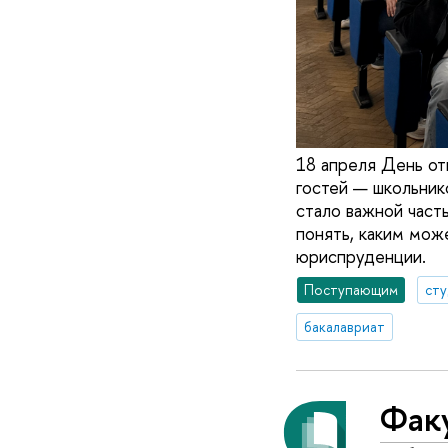
18 апреля День от
гостей — школьник
стало важной част
понять, каким мож
юриспруденции.
Поступающим
ст
бакалавриат
Факу