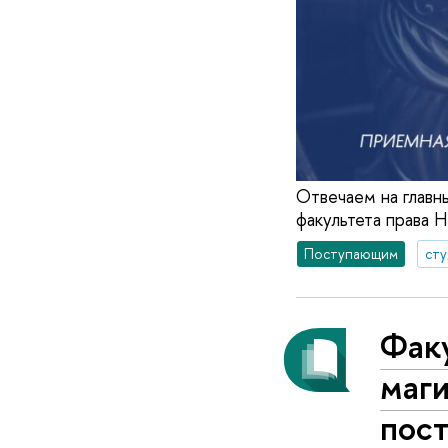
Отвечаем на главн
факультета права 
Поступающим
ст
Факу
маг
пост