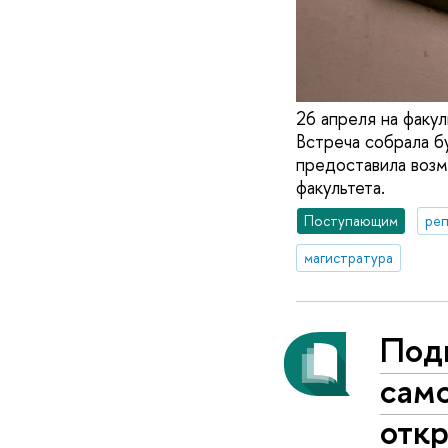
26 апреля на факу
Встреча собрала б
предоставила возм
факультета.
Поступающим
реп
магистратура
Под
само
отк