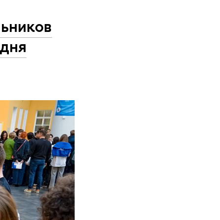
льников
 дня