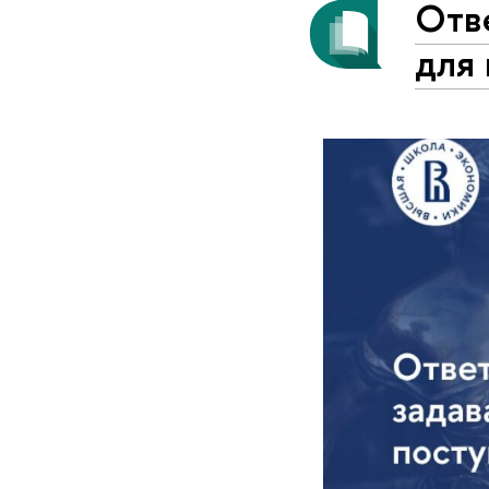
Отв
для