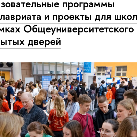
азовательные программы
лавриата и проекты для шко
амках Общеуниверситетского
рытых дверей