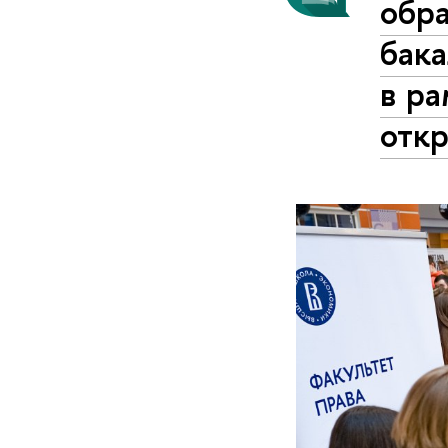
обр
бака
в р
отк