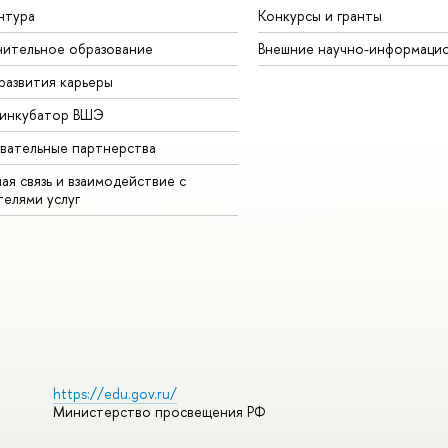
нтура
Конкурсы и гранты
ительное образование
Внешние научно-информаци
развития карьеры
-инкубатор ВШЭ
вательные партнерства
ая связь и взаимодействие с
телями услуг
https://edu.gov.ru/
Министерство просвещения РФ