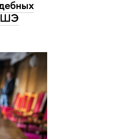
удебных
 ВШЭ