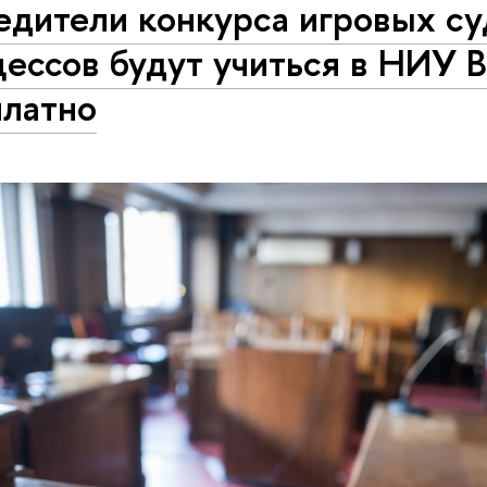
едители конкурса игровых с
цессов будут учиться в НИУ
платно