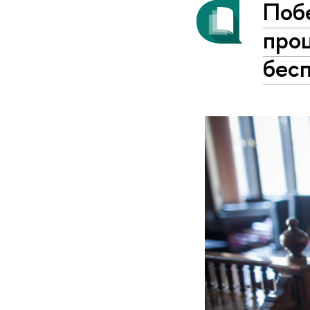
Поб
про
бес