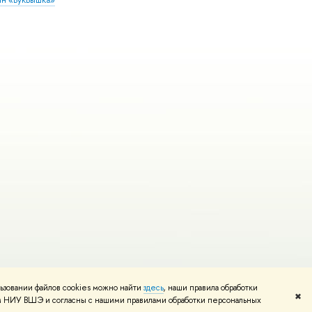
ьзовании файлов cookies можно найти
здесь
, наши правила обработки
Редактору
✖
том НИУ ВШЭ и согласны с нашими правилами обработки персональных