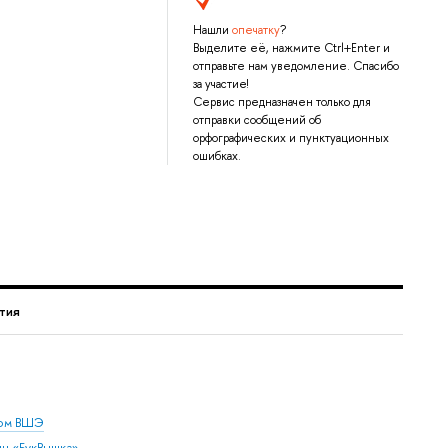
Нашли
опечатку
?
Выделите её, нажмите Ctrl+Enter и
отправьте нам уведомление. Спасибо
за участие!
Сервис предназначен только для
отправки сообщений об
орфографических и пунктуационных
ошибках.
тия
дом ВШЭ
ин «БукВышка»