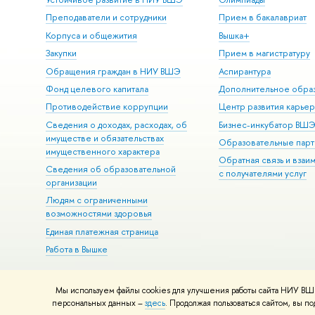
Преподаватели и сотрудники
Прием в бакалавриат
Корпуса и общежития
Вышка+
Закупки
Прием в магистратуру
Обращения граждан в НИУ ВШЭ
Аспирантура
Фонд целевого капитала
Дополнительное обра
Противодействие коррупции
Центр развития карье
Сведения о доходах, расходах, об
Бизнес-инкубатор ВШ
имуществе и обязательствах
Образовательные парт
имущественного характера
Обратная связь и взаи
Сведения об образовательной
с получателями услуг
организации
Людям с ограниченными
возможностями здоровья
Единая платежная страница
Работа в Вышке
Мы используем файлы cookies для улучшения работы сайта НИУ ВШЭ
© НИУ ВШЭ 1993–2026
Адреса и контакты
Условия использова
персональных данных –
здесь
. Продолжая пользоваться сайтом, вы 
Шрифты HSE Sans и HSE Slab разработаны в
Школе дизайна НИУ