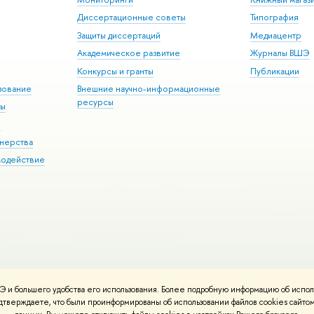
Диссертационные советы
Типография
Защиты диссертаций
Медиацентр
Академическое развитие
Журналы ВШЭ
Конкурсы и гранты
Публикации
зование
Внешние научно-информационные
ресурсы
ры
Э
нерства
модействие
 и большего удобства его использования. Более подробную информацию об испол
ния материалов
Политика конфиденциальности
Карта сайта
подтверждаете, что были проинформированы об использовании файлов cookies сай
 ВШЭ