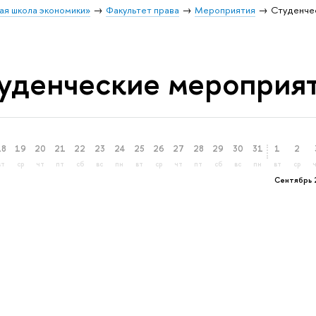
ая школа экономики»
Факультет права
Мероприятия
Студенче
уденческие мероприя
18
19
20
21
22
23
24
25
26
27
28
29
30
31
1
2
вт
ср
чт
пт
сб
вс
пн
вт
ср
чт
пт
сб
вс
пн
вт
ср
Сентябрь 