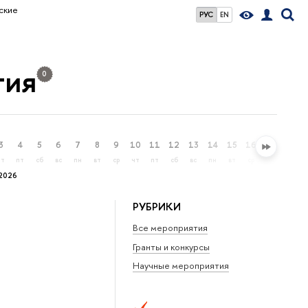
ские
РУС
EN
тия
0
3
4
5
6
7
8
9
10
11
12
13
14
15
16
17
18
чт
пт
сб
вс
пн
вт
ср
чт
пт
сб
вс
пн
вт
ср
чт
пт
2026
РУБРИКИ
Все мероприятия
Гранты и конкурсы
Научные мероприятия