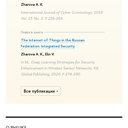
Zharova A. K.
International Journal of Cyber Criminology. 2019.
Vol. 13. No. 2. P. 255-269.
Глава в книге
The Internet of Things in the Russian
Federation: Integrated Security
Zharova A. K., Elin V.
In bk.: Deep Learning Strategies for Security
Enhancement in Wireless Sensor Networks. IGI
Global Publishing, 2020. P. 274-290.
Все публикации
О ВЫШКЕ
ОБ