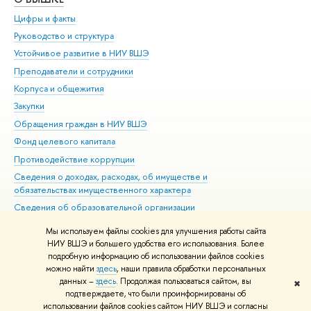
Цифры и факты
Ли
Руководство и структура
Дов
Устойчивое развитие в НИУ ВШЭ
Ол
Преподаватели и сотрудники
При
Корпуса и общежития
Вы
Закупки
При
Обращения граждан в НИУ ВШЭ
Ас
Фонд целевого капитала
До
Противодействие коррупции
Цен
Сведения о доходах, расходах, об имуществе и
Би
обязательствах имущественного характера
Об
Сведения об образовательной организации
Обр
Людям с ограниченными возможностями здоровья
Мы используем файлы cookies для улучшения работы сайта
Единая платежная страница
НИУ ВШЭ и большего удобства его использования. Более
подробную информацию об использовании файлов cookies
Работа в Вышке
можно найти
здесь
, наши правила обработки персональных
данных –
здесь
. Продолжая пользоваться сайтом, вы
✖
Редактору
подтверждаете, что были проинформированы об
© НИУ ВШЭ 1993–2026
Адреса и контакты
Условия использования
использовании файлов cookies сайтом НИУ ВШЭ и согласны