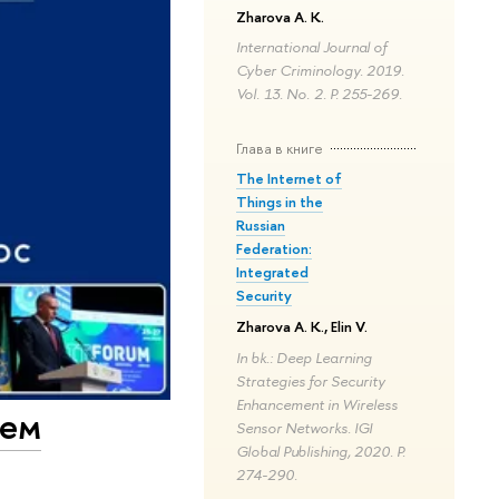
Zharova A. K.
International Journal of
Cyber Criminology. 2019.
Vol. 13. No. 2. P. 255-269.
Глава в книге
The Internet of
Things in the
Russian
Federation:
Integrated
Security
Zharova A. K., Elin V.
In bk.: Deep Learning
Strategies for Security
Enhancement in Wireless
ием
Sensor Networks. IGI
Global Publishing, 2020. P.
274-290.