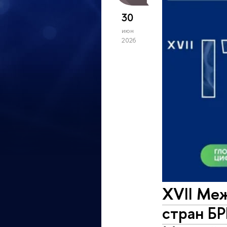
30
июн
2026
XVII Ме
стран Б