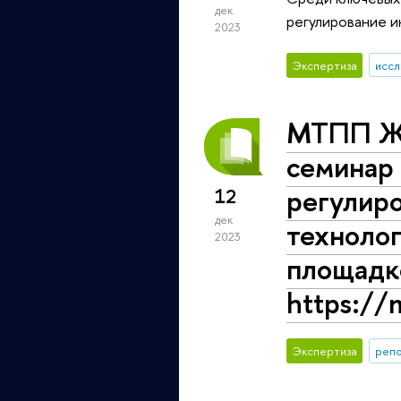
дек
регулирование 
2023
Экспертиза
иссл
МТПП Жа
семинар 
регулир
12
дек
технолог
2023
площад
https://
Экспертиза
репо