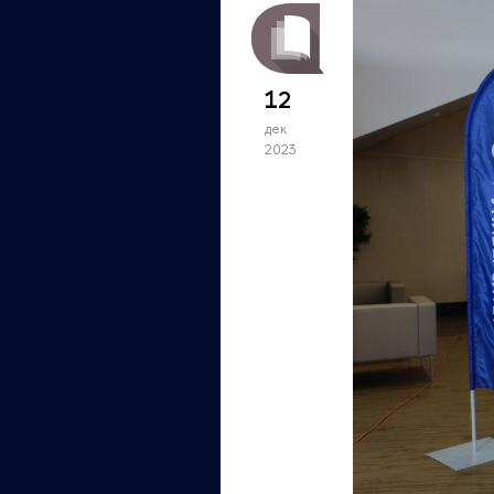
12
дек
2023