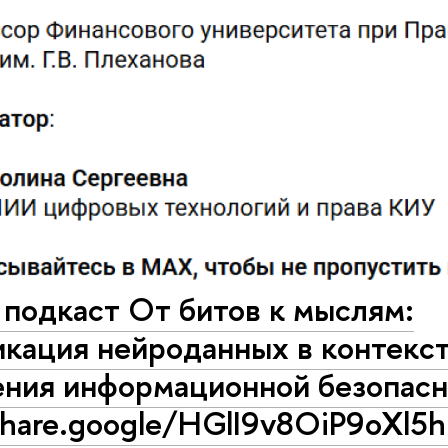
подкаст От битов к мыслям:
икация нейроданных в контекс
ения информационной безопас
share.google/HGlI9v8OiP9oXl5