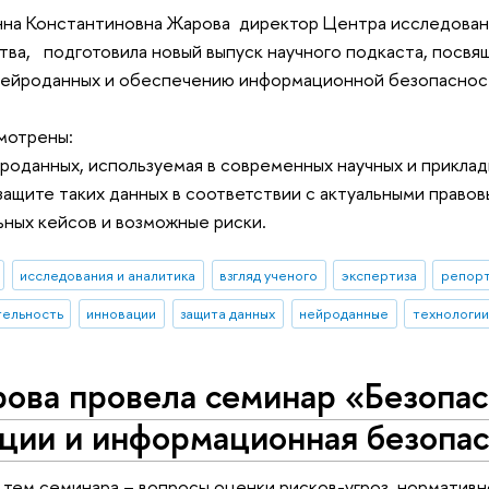
Анна Константиновна Жарова директор Центра исследова
ва, подготовила новый выпуск научного подкаста, посв
нейроданных и обеспечению информационной безопасност
мотрены:
роданных, используемая в современных научных и приклад
защите таких данных в соответствии с актуальными право
ных кейсов и возможные риски.
исследования и аналитика
взгляд ученого
экспертиза
репорт
тельность
инновации
защита данных
нейроданные
технологии
рова провела семинар «Безопа
ции и информационная безопа
тем семинара – вопросы оценки рисков-угроз, норматив