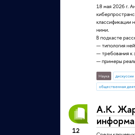
18 мая 2026 г. 
киберпространст
классификации 
ними.
В подкасте расс
— типология ней
— требования к 
— примеры реаль
Наука
дискуссии
общественная дея
А.К. Жа
информа
12
Среди ключевых 