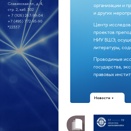
Славянская пл., д. 4,
организации и п
стр. 2, каб. 302
и других меропр
+ 7 (926) 267-99-04
+7 (495) 772-95-90
Центр исследова
*22337
проектов препод
НИУ ВШЭ, осущес
литературы, сод
Проводимые исс
государства, эк
правовых инстит
Новости