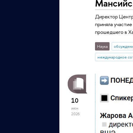
Мансийс
Директор Центр
приняла участие
прошедшего в 
Наука
обсуждени
международное со
10
июн
2026