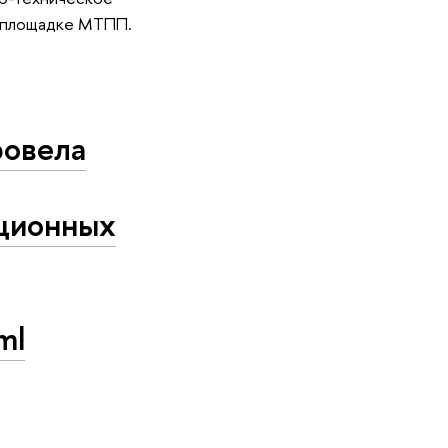
а площадке МТПП.
ровела
ационных
ml