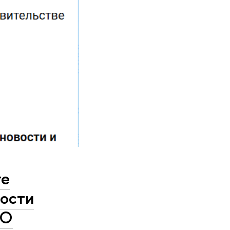
те
ности
hO