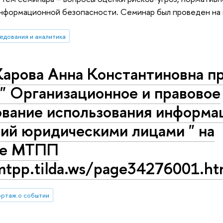
информационной безопасности. Семинар был проведен н
едования и аналитика
рова Анна Константиновна п
" Организационное и правовое
ование использования информ
ий юридическими лицами " на
ке МТПП
mtpp.tilda.ws/page34276001.ht
ртаж о событии