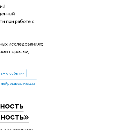
ний
ящённый
и при работе с
ных исследованиях;
выми нормами;
аж о событии
 нейровизуализации
сность
сность»
но-техническое