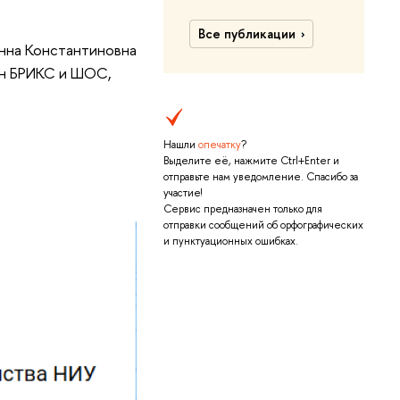
Все публикации
нна Константиновна
ан БРИКС и ШОС,
Нашли
опечатку
?
Выделите её, нажмите Ctrl+Enter и
отправьте нам уведомление. Спасибо за
участие!
Сервис предназначен только для
отправки сообщений об орфографических
и пунктуационных ошибках.