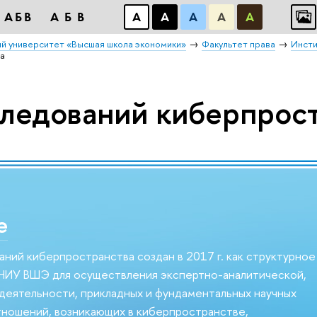
АБВ
АБВ
А
А
А
А
А
й университет «Высшая школа экономики»
Факультет права
Инсти
а
ледований киберпрос
е
ний киберпространства создан в 2017 г. как структурное
НИУ ВШЭ для осуществления экспертно-аналитической,
деятельности, прикладных и фундаментальных научных
тношений, возникающих в киберпространстве,