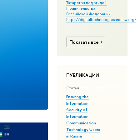
Татарстан под эгидой
Правительства
Российской Федерации
https://digitaltechnologiesandlaw.org/
Показать все
ПУБЛИКАЦИИ
Статья
Ensuring the
Information
Security of
Information
Communication
Technology Users
in Russia