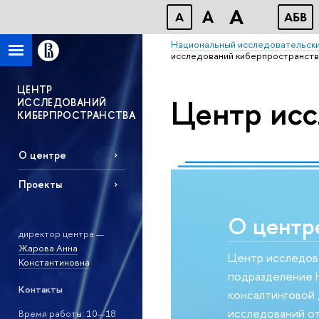
A
A
A
АБВ
Национальный исследовательски
исследований киберпространств
ЦЕНТР
Центр исс
ИССЛЕДОВАНИЙ
КИБЕРПРОСТРАНСТВА
О центре
Проекты
О центр
директор центра —
Жарова Анна
Центр исследова
Константиновна
подразделение 
Контакты
консалтинговой 
исследований о
Время работы: 10—18