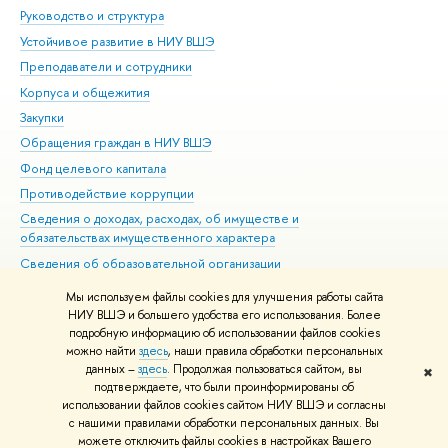
Руководство и структура
Дов
Устойчивое развитие в НИУ ВШЭ
Ол
Преподаватели и сотрудники
При
Корпуса и общежития
Вы
Закупки
При
Обращения граждан в НИУ ВШЭ
Ас
Фонд целевого капитала
До
Противодействие коррупции
Цен
Сведения о доходах, расходах, об имуществе и
Би
обязательствах имущественного характера
Об
Сведения об образовательной организации
Обр
Людям с ограниченными возможностями здоровья
Мы используем файлы cookies для улучшения работы сайта
Единая платежная страница
НИУ ВШЭ и большего удобства его использования. Более
подробную информацию об использовании файлов cookies
Работа в Вышке
можно найти
здесь
, наши правила обработки персональных
данных –
здесь
. Продолжая пользоваться сайтом, вы
✖
Редактору
подтверждаете, что были проинформированы об
© НИУ ВШЭ 1993–2026
Адреса и контакты
Условия использования
использовании файлов cookies сайтом НИУ ВШЭ и согласны
с нашими правилами обработки персональных данных. Вы
материалов
Политика конфиденциальности
Карта сайта
можете отключить файлы cookies в настройках Вашего
Шрифты HSE Sans и HSE Slab разработаны в
Школе дизайна НИУ ВШЭ