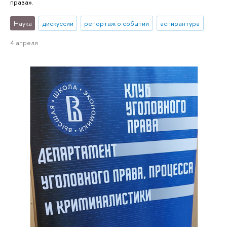
права».
Наука
дискуссии
репортаж о событии
аспирантура
4 апреля