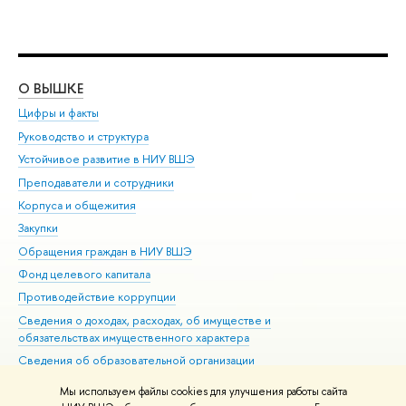
О ВЫШКЕ
ОБ
Цифры и факты
Ли
Руководство и структура
Дов
Устойчивое развитие в НИУ ВШЭ
Ол
Преподаватели и сотрудники
При
Корпуса и общежития
Вы
Закупки
При
Обращения граждан в НИУ ВШЭ
Ас
Фонд целевого капитала
До
Противодействие коррупции
Цен
Сведения о доходах, расходах, об имуществе и
Би
обязательствах имущественного характера
Об
Сведения об образовательной организации
Обр
Людям с ограниченными возможностями здоровья
Мы используем файлы cookies для улучшения работы сайта