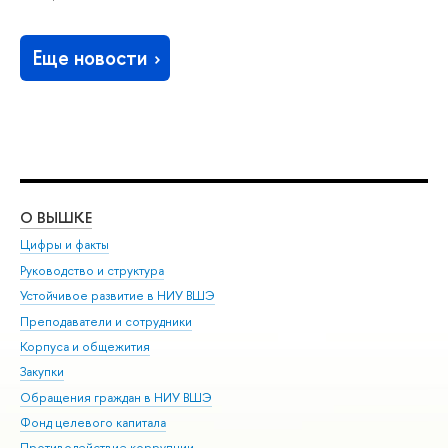
Еще новости
О ВЫШКЕ
ОБ
Цифры и факты
Ли
Руководство и структура
Дов
Устойчивое развитие в НИУ ВШЭ
Ол
Преподаватели и сотрудники
При
Корпуса и общежития
Вы
Закупки
При
Обращения граждан в НИУ ВШЭ
Ас
Фонд целевого капитала
До
Противодействие коррупции
Цен