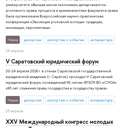
университете «Высшая школа экономики» департаментом
уголовного права, процесса и криминалистики факультета права
была организована Всероссийская научно-практическая
конференция «Эволюция уголовной юстиции: традиции,
инновации, перспективы».
Наука
дискуссии
репортаж о событии
аспирантура
24 апреля
V Саратовский юридический форум
20-24 апреля 2026 г. в стенах Саратовской государственной
юридической академии (г. Саратов) проходил V Саратовский
юридический форум, посвященный 95-летию ФГБОУ ВО «СГЮА»
«95 лет служения праву государства и государству права».
Наука
дискуссии
репортаж о событии
аспирантура
23 апреля
XXV Международный конгресс молодых