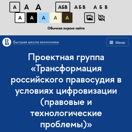
A
A
A
АБВ
АБВ
АБВ
А
А
А
А
А
Обычная версия сайта
Высшая школа экономики
Меню
Проектная группа
«Трансформация
российского правосудия в
условиях цифровизации
(правовые и
технологические
проблемы)»