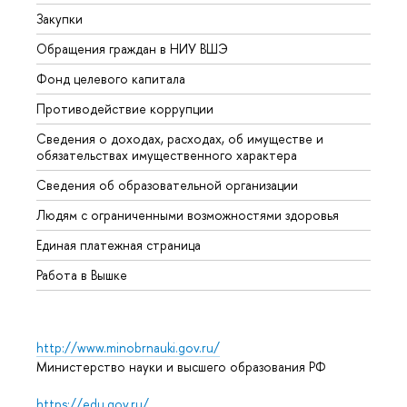
Закупки
Прием
Обращения граждан в НИУ ВШЭ
Аспир
Фонд целевого капитала
Допол
Противодействие коррупции
Центр
Сведения о доходах, расходах, об имуществе и
Бизне
обязательствах имущественного характера
Образ
Сведения об образовательной организации
Обрат
Людям с ограниченными возможностями здоровья
Единая платежная страница
Работа в Вышке
http://www.minobrnauki.gov.ru/
Министерство науки и высшего образования РФ
https://edu.gov.ru/