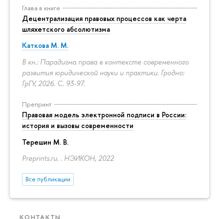
Глава в книге
Децентрализация правовых процессов как черта
шляхетского абсолютизма
Каткова М. М.
В кн.: Парадигма права в контексте современного
развития юридической науки и практики. Гродно:
ГрГУ, 2026.
С. 93-97.
Препринт
Правовая модель электронной подписи в России:
история и вызовы современности
Терешин М. В.
Preprints.ru. . НЭИКОН, 2022
Все публикации
КОНТАКТЫ