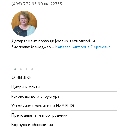
(495) 772 95 90 вн. 22755
Департамент права цифровых технологий и
биоправа: Менеджер
–
Капаева Виктория Сергеевна
О ВЫШКЕ
ОБР
Цифры и факты
Лице
Руководство и структура
Довуз
Устойчивое развитие в НИУ ВШЭ
Олим
Преподаватели и сотрудники
Прием
Корпуса и общежития
Вышк