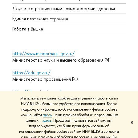
Обрат
Людям с ограниченными возможностями здоровья
Единая платежная страница
Работа в Вышке
http://www.minobrnauki.gov.ru/
Министерство науки и высшего образования РФ
https://edu.gov.ru/
Министерство просвещения РФ
https://elearning.hse.ru/mooc
Массовые открытые онлайн-курсы
Мы используем файлы cookies для улучшения работы сайта
НИУ ВШЭ и большего удобства его использования. Более
подробную информацию об использовании файлов cookies
можно найти
здесь
, наши правила обработки персональных
© НИУ ВШЭ 1993–2026
Адреса и контакты
Условия
данных –
здесь
. Продолжая пользоваться сайтом, вы
✖
подтверждаете, что были проинформированы об
использования материалов
Политика конфиденциальности
использовании файлов cookies сайтом НИУ ВШЭ и согласны
Карта сайта
с нашими правилами обработки персональных данных. Вы