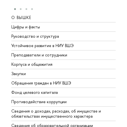
О ВЫШКЕ
ОБР
Цифры и факты
Лице
Руководство и структура
Довуз
Устойчивое развитие в НИУ ВШЭ
Олим
Преподаватели и сотрудники
Прием
Корпуса и общежития
Вышк
Закупки
Прием
Обращения граждан в НИУ ВШЭ
Аспир
Фонд целевого капитала
Допол
Противодействие коррупции
Центр
Сведения о доходах, расходах, об имуществе и
Бизне
обязательствах имущественного характера
Образ
Сведения об образовательной организации