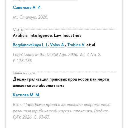
Савельев А. И.
М.: Статут, 2026.
Статья
Artificial Intelligence. Law. Industries
Bogdanovskaya I. J.
,
Volos A.
,
Trubina V.
et al.
Legal Issues in the Digital Age. 2026. Vol. 7. No. 2.
P. 113-135.
Глава в книге
Децентрализация правовых процессов как черта
шляхетского абсолютизма
Каткова М. М.
В кн.: Парадигма права в контексте современного
развития юридической науки и практики. Гродно:
ГрГУ, 2026.
С. 93-97.