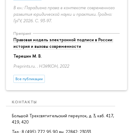
В кн.: Парадигма права в контексте современного
развития юридической науки и практики. Гродно:
ГрГУ, 2026.
С. 93-97.
Препринт
Правовая модель электронной подписи в России:
история и вызовы современности
Терешин М. В.
Preprints.ru. . НЭИКОН, 2022
Все публикации
КОНТАКТЫ
Большой Трехсвятительский переулок, д. 3, каб. 417,
419, 420
Тел.: 8 (495) 772 95 90 вн. 22842; 23033