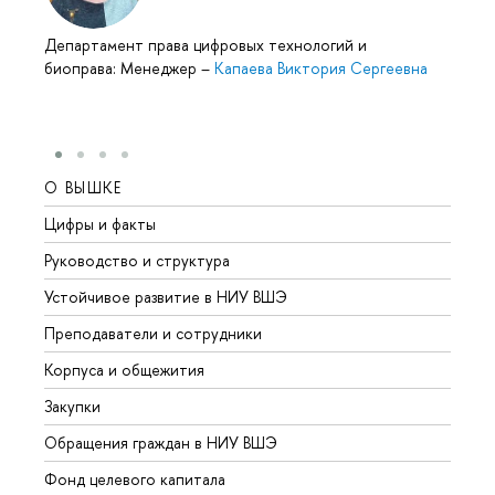
Департамент права цифровых технологий и
биоправа: Менеджер
–
Капаева Виктория Сергеевна
О ВЫШКЕ
ОБР
Цифры и факты
Лице
Руководство и структура
Довуз
Устойчивое развитие в НИУ ВШЭ
Олим
Преподаватели и сотрудники
Прием
Корпуса и общежития
Вышк
Закупки
Прием
Обращения граждан в НИУ ВШЭ
Аспир
Фонд целевого капитала
Допол