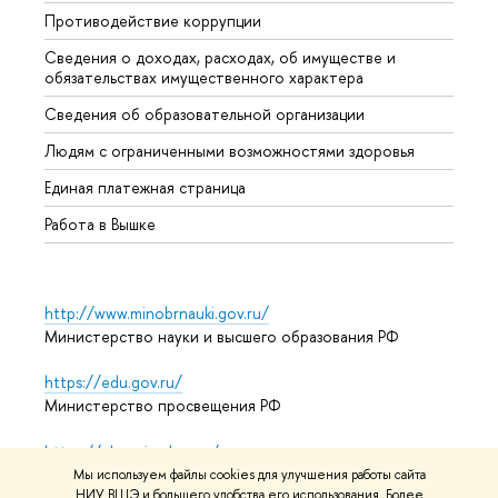
Противодействие коррупции
Центр
Сведения о доходах, расходах, об имуществе и
Бизне
обязательствах имущественного характера
Образ
Сведения об образовательной организации
Обрат
Людям с ограниченными возможностями здоровья
Единая платежная страница
Работа в Вышке
http://www.minobrnauki.gov.ru/
Министерство науки и высшего образования РФ
https://edu.gov.ru/
Министерство просвещения РФ
https://elearning.hse.ru/mooc
Массовые открытые онлайн-курсы
Мы используем файлы cookies для улучшения работы сайта
НИУ ВШЭ и большего удобства его использования. Более