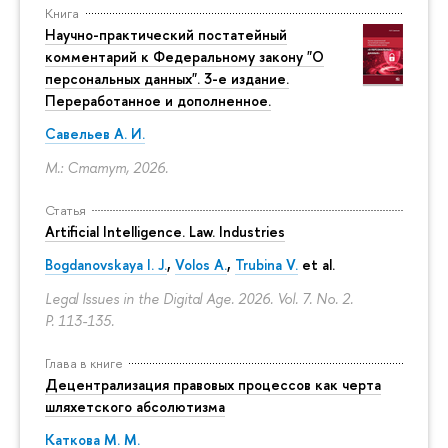
Книга
Научно-практический постатейный
комментарий к Федеральному закону "О
персональных данных". 3-е издание.
Переработанное и дополненное.
Савельев А. И.
М.: Статут, 2026.
Статья
Artificial Intelligence. Law. Industries
Bogdanovskaya I. J.
,
Volos A.
,
Trubina V.
et al.
Legal Issues in the Digital Age. 2026. Vol. 7. No. 2.
P. 113-135.
Глава в книге
Децентрализация правовых процессов как черта
шляхетского абсолютизма
Каткова М. М.