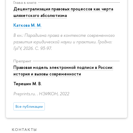
Глава в книге
Децентрализация правовых процессов как черта
шляхетского абсолютизма
Каткова М. М.
В кн.: Парадигма права в контексте современного
развития юридической науки и практики. Гродно:
ГрГУ, 2026.
С. 93-97.
Препринт
Правовая модель электронной подписи в России:
история и вызовы современности
Терешин М. В.
Preprints.ru. . НЭИКОН, 2022
Все публикации
КОНТАКТЫ