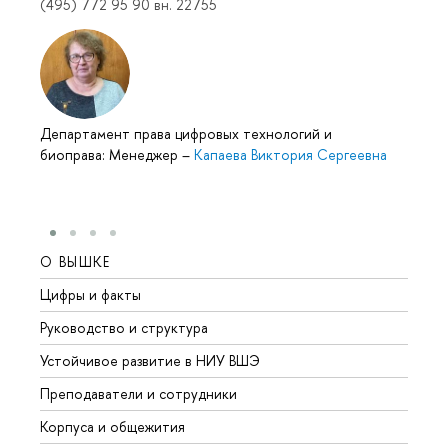
(495) 772 95 90 вн. 22755
Департамент права цифровых технологий и
биоправа: Менеджер
–
Капаева Виктория Сергеевна
О ВЫШКЕ
ОБР
Цифры и факты
Лице
Руководство и структура
Довуз
Устойчивое развитие в НИУ ВШЭ
Олим
Преподаватели и сотрудники
Прием
Корпуса и общежития
Вышк