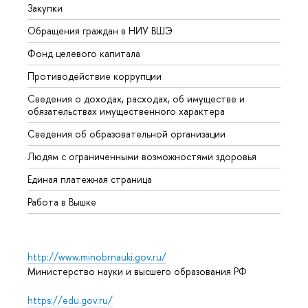
Закупки
Прием
Обращения граждан в НИУ ВШЭ
Аспир
Фонд целевого капитала
Допол
Противодействие коррупции
Центр
Сведения о доходах, расходах, об имуществе и
Бизне
обязательствах имущественного характера
Образ
Сведения об образовательной организации
Обрат
Людям с ограниченными возможностями здоровья
Единая платежная страница
Работа в Вышке
http://www.minobrnauki.gov.ru/
Министерство науки и высшего образования РФ
https://edu.gov.ru/