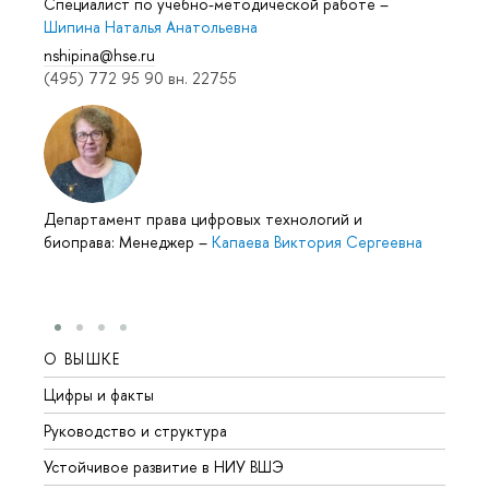
Специалист по учебно-методической работе
–
Шипина Наталья Анатольевна
nshipina@hse.ru
(495) 772 95 90 вн. 22755
Департамент права цифровых технологий и
биоправа: Менеджер
–
Капаева Виктория Сергеевна
О ВЫШКЕ
ОБР
Цифры и факты
Лице
Руководство и структура
Довуз
Устойчивое развитие в НИУ ВШЭ
Олим