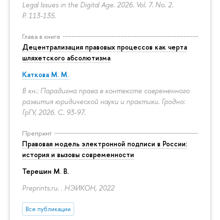
Legal Issues in the Digital Age. 2026. Vol. 7. No. 2.
P. 113-135.
Глава в книге
Децентрализация правовых процессов как черта
шляхетского абсолютизма
Каткова М. М.
В кн.: Парадигма права в контексте современного
развития юридической науки и практики. Гродно:
ГрГУ, 2026.
С. 93-97.
Препринт
Правовая модель электронной подписи в России:
история и вызовы современности
Терешин М. В.
Preprints.ru. . НЭИКОН, 2022
Все публикации