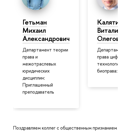
Гетьман
Калятин
Михаил
Виталий
Александрович
Олегович
Департамент теории
Департамент
права и
права цифровых
межотраслевых
технологий и
юридических
биоправа: Доце
дисциплин:
Приглашенный
преподаватель
Поздравляем коллег с общественным признанием