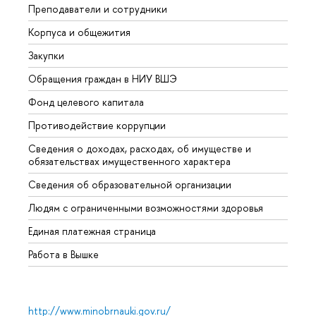
Преподаватели и сотрудники
Прием
Корпуса и общежития
Вышк
Закупки
Прием
Обращения граждан в НИУ ВШЭ
Аспир
Фонд целевого капитала
Допол
Противодействие коррупции
Центр
Сведения о доходах, расходах, об имуществе и
Бизне
обязательствах имущественного характера
Образ
Сведения об образовательной организации
Обрат
Людям с ограниченными возможностями здоровья
Единая платежная страница
Работа в Вышке
http://www.minobrnauki.gov.ru/