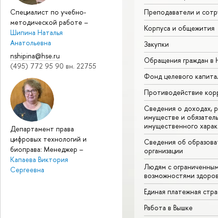
Преподаватели и сотр
Специалист по учебно-
методической работе
–
Корпуса и общежития
Шипина Наталья
Анатольевна
Закупки
nshipina@hse.ru
Обращения граждан в
(495) 772 95 90 вн. 22755
Фонд целевого капита
Противодействие кор
Сведения о доходах, р
имуществе и обязател
имущественного харак
Департамент права
цифровых технологий и
Сведения об образова
биоправа: Менеджер
–
организации
Капаева Виктория
Людям с ограниченны
Сергеевна
возможностями здоров
Единая платежная стр
Работа в Вышке