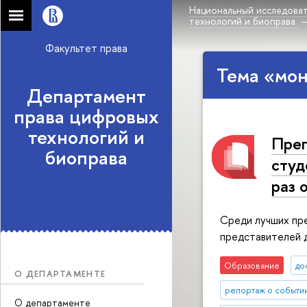
Национальный исследоват
технологий и биоправа
Факультет права
Тема «мон
Департамент
права цифровых
технологий и
Преп
биоправа
студ
раз 
Среди лучших пре
представителей д
Образование
до
О ДЕПАРТАМЕНТЕ
репортаж о событи
О департаменте