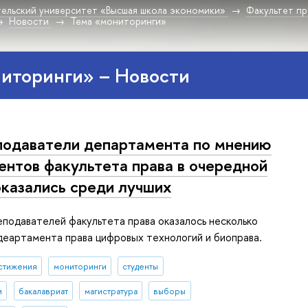
ельский университет «Высшая школа экономики»
Факультет пр
Новости
Тема «мониторинги»
иторинги» – Новости
одаватели департамента по мнению
ентов факультета права в очередной
оказались среди лучших
подавателей факультета права оказалось несколько
еартамента права цифровых технологий и биоправа.
стижения
мониторинги
студенты
и
бакалавриат
магистратура
выборы