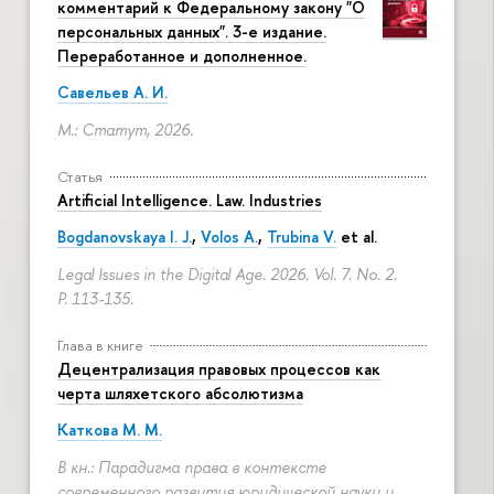
комментарий к Федеральному закону "О
персональных данных". 3-е издание.
Переработанное и дополненное.
Савельев А. И.
М.: Статут, 2026.
Статья
Artificial Intelligence. Law. Industries
Bogdanovskaya I. J.
,
Volos A.
,
Trubina V.
et al.
Legal Issues in the Digital Age. 2026. Vol. 7. No. 2.
P. 113-135.
Глава в книге
Децентрализация правовых процессов как
черта шляхетского абсолютизма
Каткова М. М.
В кн.: Парадигма права в контексте
современного развития юридической науки и