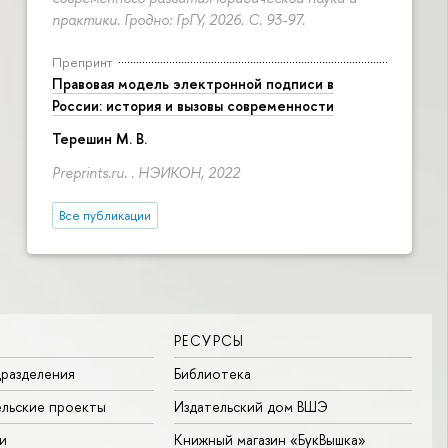
практики. Гродно: ГрГУ, 2026.
С. 93-97.
Препринт
Правовая модель электронной подписи в
России: история и вызовы современности
Терешин М. В.
Preprints.ru. . НЭИКОН, 2022
Все публикации
РЕСУРСЫ
разделения
Библиотека
льские проекты
Издательский дом ВШЭ
и
Книжный магазин «БукВышка»