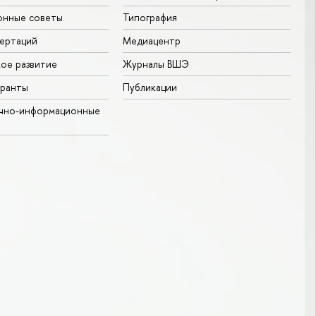
онные советы
Типография
ертаций
Медиацентр
ое развитие
Журналы ВШЭ
гранты
Публикации
учно-информационные