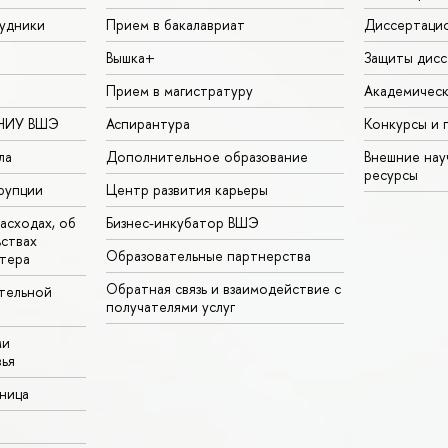
удники
Прием в бакалавриат
Диссертаци
Вышка+
Защиты дисс
Прием в магистратуру
Академическ
 НИУ ВШЭ
Аспирантура
Конкурсы и 
ла
Дополнительное образование
Внешние на
ресурсы
рупции
Центр развития карьеры
асходах, об
Бизнес-инкубатор ВШЭ
ьствах
Образовательные партнерства
тера
Обратная связь и взаимодействие с
тельной
получателями услуг
ми
ья
аница