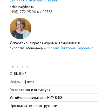
Шипина Наталья Анатольевна
nshipina@hse.ru
(495) 772 95 90 вн. 22755
Департамент права цифровых технологий и
биоправа: Менеджер
–
Капаева Виктория Сергеевна
О ВЫШКЕ
ОБР
Цифры и факты
Лице
Руководство и структура
Довуз
Устойчивое развитие в НИУ ВШЭ
Олим
Преподаватели и сотрудники
Прием