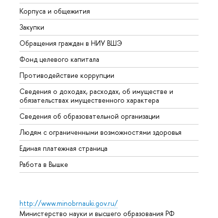
Корпуса и общежития
Вышк
Закупки
Прием
Обращения граждан в НИУ ВШЭ
Аспир
Фонд целевого капитала
Допол
Противодействие коррупции
Центр
Сведения о доходах, расходах, об имуществе и
Бизне
обязательствах имущественного характера
Образ
Сведения об образовательной организации
Обрат
Людям с ограниченными возможностями здоровья
Единая платежная страница
Работа в Вышке
http://www.minobrnauki.gov.ru/
Министерство науки и высшего образования РФ