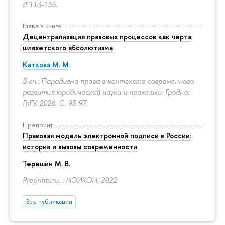
P. 113-135.
Глава в книге
Децентрализация правовых процессов как черта
шляхетского абсолютизма
Каткова М. М.
В кн.: Парадигма права в контексте современного
развития юридической науки и практики. Гродно:
ГрГУ, 2026.
С. 93-97.
Препринт
Правовая модель электронной подписи в России:
история и вызовы современности
Терешин М. В.
Preprints.ru. . НЭИКОН, 2022
Все публикации