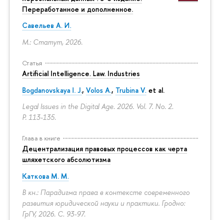
Переработанное и дополненное.
Савельев А. И.
М.: Статут, 2026.
Статья
Artificial Intelligence. Law. Industries
Bogdanovskaya I. J.
,
Volos A.
,
Trubina V.
et al.
Legal Issues in the Digital Age. 2026. Vol. 7. No. 2.
P. 113-135.
Глава в книге
Децентрализация правовых процессов как черта
шляхетского абсолютизма
Каткова М. М.
В кн.: Парадигма права в контексте современного
развития юридической науки и практики. Гродно:
ГрГУ, 2026.
С. 93-97.