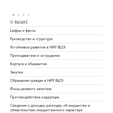
О ВЫШКЕ
ОБР
Цифры и факты
Лице
Руководство и структура
Довуз
Устойчивое развитие в НИУ ВШЭ
Олим
Преподаватели и сотрудники
Прием
Корпуса и общежития
Вышк
Закупки
Прием
Обращения граждан в НИУ ВШЭ
Аспир
Фонд целевого капитала
Допол
Противодействие коррупции
Центр
Сведения о доходах, расходах, об имуществе и
Бизне
обязательствах имущественного характера