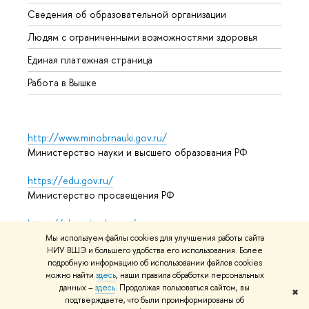
Образ
Сведения об образовательной организации
Обрат
Людям с ограниченными возможностями здоровья
Единая платежная страница
Работа в Вышке
http://www.minobrnauki.gov.ru/
Министерство науки и высшего образования РФ
https://edu.gov.ru/
Министерство просвещения РФ
https://elearning.hse.ru/mooc
Массовые открытые онлайн-курсы
Мы используем файлы cookies для улучшения работы сайта
НИУ ВШЭ и большего удобства его использования. Более
подробную информацию об использовании файлов cookies
можно найти
здесь
, наши правила обработки персональных
© НИУ ВШЭ 1993–2026
Адреса и контакты
Условия
данных –
здесь
. Продолжая пользоваться сайтом, вы
✖
подтверждаете, что были проинформированы об
использования материалов
Политика конфиденциальности