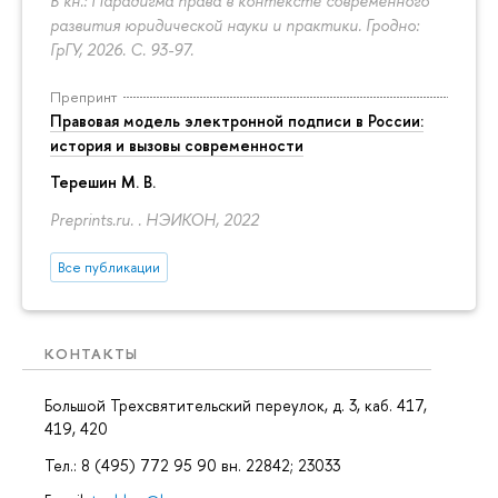
В кн.: Парадигма права в контексте современного
развития юридической науки и практики. Гродно:
ГрГУ, 2026.
С. 93-97.
Препринт
Правовая модель электронной подписи в России:
история и вызовы современности
Терешин М. В.
Preprints.ru. . НЭИКОН, 2022
Все публикации
КОНТАКТЫ
Большой Трехсвятительский переулок, д. 3, каб. 417,
419, 420
Тел.: 8 (495) 772 95 90 вн. 22842; 23033