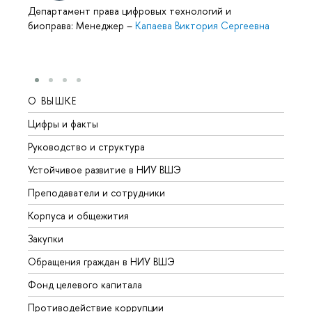
Департамент права цифровых технологий и
биоправа: Менеджер
–
Капаева Виктория Сергеевна
О ВЫШКЕ
ОБР
Цифры и факты
Лице
Руководство и структура
Довуз
Устойчивое развитие в НИУ ВШЭ
Олим
Преподаватели и сотрудники
Прием
Корпуса и общежития
Вышк
Закупки
Прием
Обращения граждан в НИУ ВШЭ
Аспир
Фонд целевого капитала
Допол
Противодействие коррупции
Центр