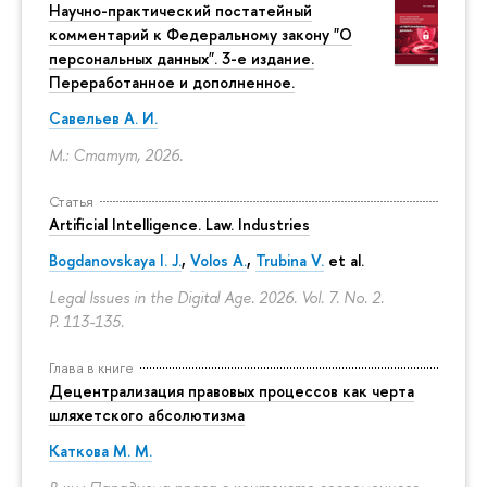
Научно-практический постатейный
комментарий к Федеральному закону "О
персональных данных". 3-е издание.
Переработанное и дополненное.
Савельев А. И.
М.: Статут, 2026.
Статья
Artificial Intelligence. Law. Industries
Bogdanovskaya I. J.
,
Volos A.
,
Trubina V.
et al.
Legal Issues in the Digital Age. 2026. Vol. 7. No. 2.
P. 113-135.
Глава в книге
Децентрализация правовых процессов как черта
шляхетского абсолютизма
Каткова М. М.