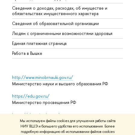
Сведения о доходах, расходах, об имуществе и
Бизне
обязательствах имущественного характера
Образ
Сведения об образовательной организации
Обрат
Людям с ограниченными возможностями здоровья
Единая платежная страница
Работа в Вышке
http://www.minobrnauki.gov.ru/
Министерство науки и высшего образования РФ
https://edu.gov.ru/
Министерство просвещения РФ
https://elearning.hse.ru/mooc
Массовые открытые онлайн-курсы
Мы используем файлы cookies для улучшения работы сайта
НИУ ВШЭ и большего удобства его использования. Более
подробную информацию об использовании файлов cookies