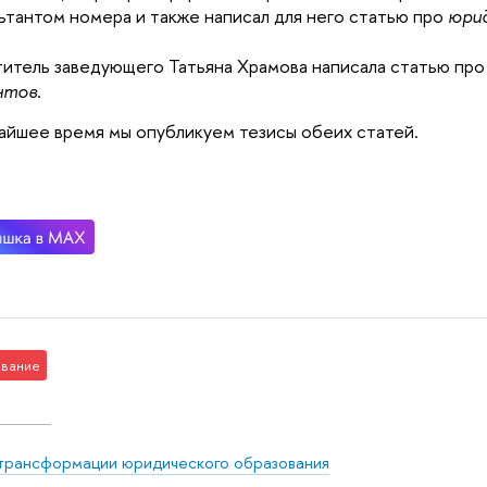
ьтантом номера и также написал для него статью про
юрид
итель заведующего Татьяна Храмова написала статью пр
нтов.
айшее время мы опубликуем тезисы обеих статей.
вание
трансформации юридического образования