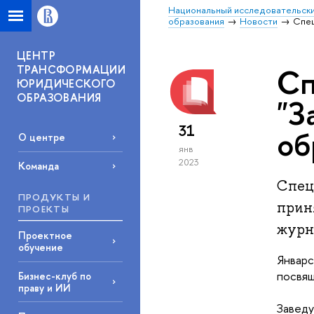
Национальный исследовательски
образования
Новости
Спец
ЦЕНТР
ТРАНСФОРМАЦИИ
Сп
ЮРИДИЧЕСКОГО
ОБРАЗОВАНИЯ
"З
31
об
О центре
янв
2023
Команда
Спец
ПРОДУКТЫ И
прин
ПРОЕКТЫ
журна
Проектное
обучение
Январс
посвя
Бизнес-клуб по
праву и ИИ
Заведу