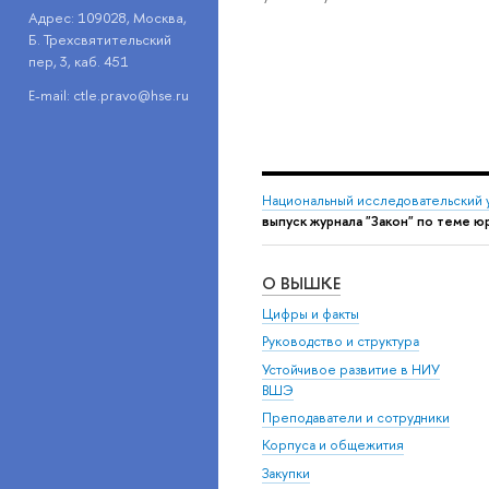
Адрес: 109028, Москва,
Б. Трехсвятительский
пер, 3, каб. 451
E-mail: ctle.pravo@hse.ru
Национальный исследовательский 
выпуск журнала "Закон" по теме 
О ВЫШКЕ
Цифры и факты
Руководство и структура
Устойчивое развитие в НИУ
ВШЭ
Преподаватели и сотрудники
Корпуса и общежития
Закупки