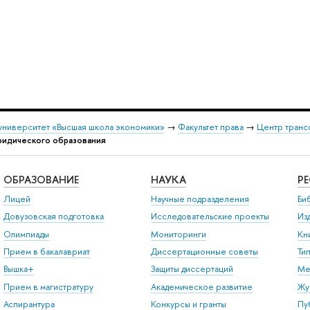
университет «Высшая школа экономики»
→
Факультет права
→
Центр транс
юридического образования
ОБРАЗОВАНИЕ
НАУКА
Р
Лицей
Научные подразделения
Би
Довузовская подготовка
Исследовательские проекты
Из
Олимпиады
Мониторинги
Кн
Прием в бакалавриат
Диссертационные советы
Ти
Вышка+
Защиты диссертаций
Ме
Прием в магистратуру
Академическое развитие
Жу
Аспирантура
Конкурсы и гранты
Пу