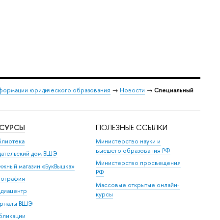
формации юридического образования
→
Новости
→
Специальный
ЕСУРСЫ
ПОЛЕЗНЫЕ ССЫЛКИ
блиотека
Министерство науки и
высшего образования РФ
дательский дом ВШЭ
Министерство просвещения
ижный магазин «БукВышка»
РФ
пография
Массовые открытые онлайн-
диацентр
курсы
рналы ВШЭ
бликации