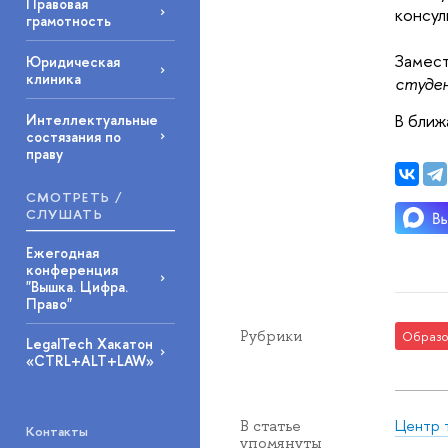
Правовая
консул
грамотность
Замест
Юридическая
клиника
студе
В ближ
Интеллектуальные
состязания по
праву
СМОТРЕТЬ /
СЛУШАТЬ
Ежегодная
конференция
"Вышка. Цифра.
Право"
Рубрики
Образо
LegalTech Хакатон
«CTRL+ALT+LAW»
Центр 
В статье
Контакты
упомянуты