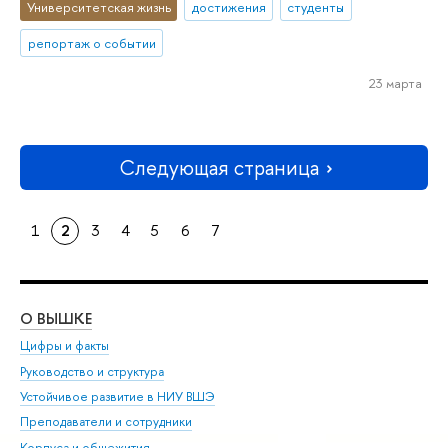
Университетская жизнь
достижения
студенты
репортаж о событии
23 марта
Следующая страница
1
2
3
4
5
6
7
О ВЫШКЕ
ОБ
Цифры и факты
Ли
Руководство и структура
Дов
Устойчивое развитие в НИУ ВШЭ
Ол
Преподаватели и сотрудники
При
Корпуса и общежития
Вы