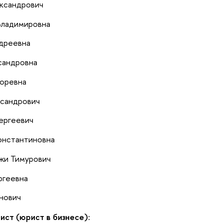
ксандрович
Владимировна
дреевна
сандровна
оревна
сандрович
ергеевич
онстантиновна
жи Тимурович
ргеевна
нович
ст (юрист в бизнесе):