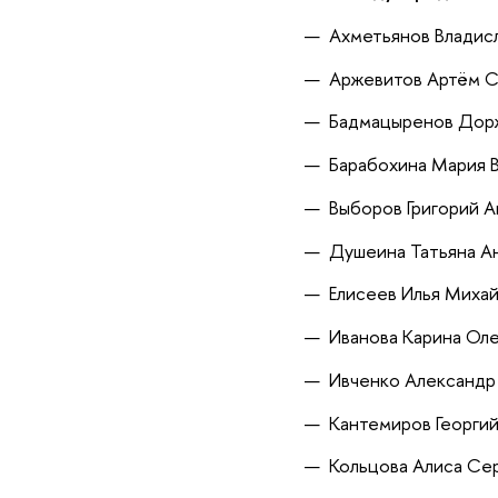
Ахметьянов Владис
Аржевитов Артём С
Бадмацыренов Дор
Барабохина Мария 
Выборов Григорий 
Душеина Татьяна А
Елисеев Илья Миха
Иванова Карина Ол
Ивченко Александр
Кантемиров Георги
Кольцова Алиса Се