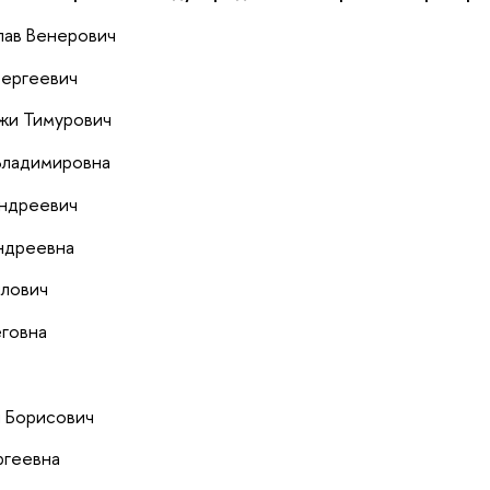
лав Венерович
ергеевич
жи Тимурович
Владимировна
Андреевич
ндреевна
йлович
еговна
й Борисович
ргеевна