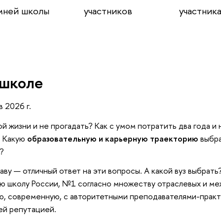
мней школы
участников
участника
 школе
 2026 г.
ой жизни и не прогадать? Как с умом потратить два года и 
? Какую
образовательную и карьерную траекторию
выбра
?
аву — отличный ответ на эти вопросы. А какой вуз выбрать
ю школу России, №1 согласно множеству отраслевых и м
ю, современную, с авторитетными преподавателями-практ
ей репутацией.