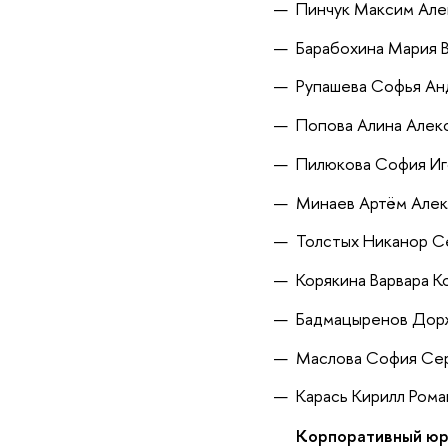
Пинчук Максим Але
Барабохина Мария 
Рупашева Софья Ан
Попова Алина Алек
Пилюкова София Иг
Минаев Артём Алек
Толстых Никанор С
Корякина Варвара К
Бадмацыренов Дор
Маслова София Се
Карась Кирилл Рома
Корпоративный юри