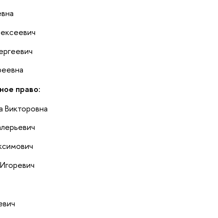
евна
лексеевич
ергеевич
реевна
ное право:
а Викторовна
алерьевич
ксимович
Игоревич
евич