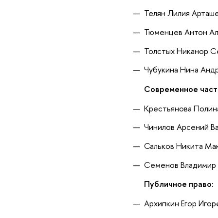
Телян Лилия Арташ
Тюменцев Антон А
Толстых Никанор С
Чубукина Нина Анд
Современное част
Крестьянова Полин
Чинилов Арсений В
Сальков Никита Ма
Семенов Владимир 
Публичное право:
Архипкин Егор Игор