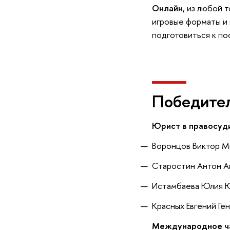
Онлайн
, из любой 
игровые форматы и 
подготовиться к по
Победител
Юрист в правосуди
Воронцов Виктор М
Старостин Антон А
Истамбаева Юлия 
Красных Евгений Ге
Международное ча