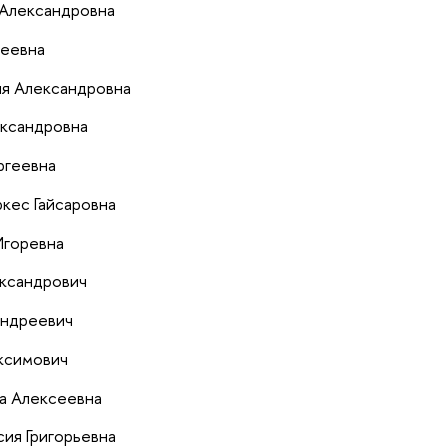
 Александровна
еевна
я Александровна
ксандровна
ргеевна
кес Гайсаровна
Игоревна
ксандрович
Андреевич
ксимович
а Алексеевна
ия Григорьевна