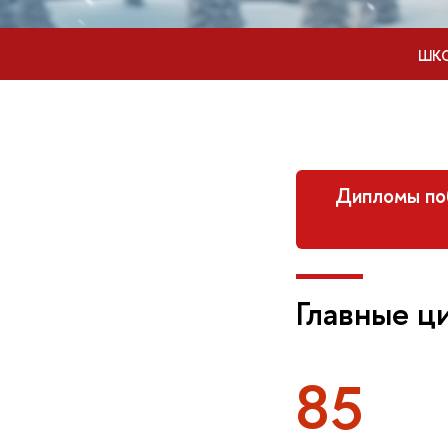
ШКО
Дипломы поб
Главные ц
85