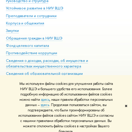
Руководство и структура
Дов
Устойчивое развитие в НИУ ВШЭ
Ол
Преподаватели и сотрудники
При
Корпуса и общежития
Вы
Закупки
При
Обращения граждан в НИУ ВШЭ
Ас
Фонд целевого капитала
До
Противодействие коррупции
Цен
Сведения о доходах, расходах, об имуществе и
Би
обязательствах имущественного характера
Об
Сведения об образовательной организации
Обр
Людям с ограниченными возможностями здоровья
Мы используем файлы cookies для улучшения работы сайта
Единая платежная страница
НИУ ВШЭ и большего удобства его использования. Более
подробную информацию об использовании файлов cookies
Работа в Вышке
можно найти
здесь
, наши правила обработки персональных
данных –
здесь
. Продолжая пользоваться сайтом, вы
✖
Редактору
подтверждаете, что были проинформированы об
© НИУ ВШЭ 1993–2026
Адреса и контакты
Условия использования
использовании файлов cookies сайтом НИУ ВШЭ и согласны
с нашими правилами обработки персональных данных. Вы
материалов
Политика конфиденциальности
Карта сайта
можете отключить файлы cookies в настройках Вашего
Шрифты HSE Sans и HSE Slab разработаны в
Школе дизайна НИУ ВШЭ
браузера.