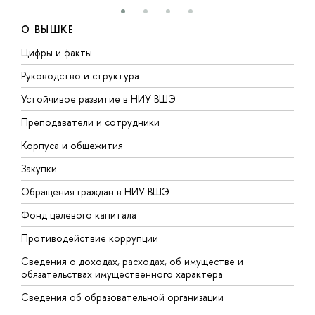
О ВЫШКЕ
Цифры и факты
Л
Руководство и структура
Д
Устойчивое развитие в НИУ ВШЭ
О
Преподаватели и сотрудники
П
Корпуса и общежития
В
Закупки
П
Обращения граждан в НИУ ВШЭ
А
Фонд целевого капитала
Д
Противодействие коррупции
Ц
Сведения о доходах, расходах, об имуществе и
Б
обязательствах имущественного характера
О
Сведения об образовательной организации
О