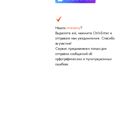
Нашли
опечатку
?
Выделите её, нажмите Ctrl+Enter и
отправьте нам уведомление. Спасибо
за участие!
Сервис предназначен только для
отправки сообщений об
орфографических и пунктуационных
ошибках.