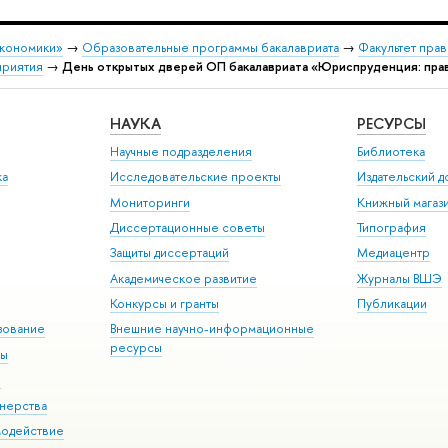
экономики»
→
Образовательные программы бакалавриата
→
Факультет прав
риятия
→
День открытых дверей ОП бакалавриата «Юриспруденция: пра
НАУКА
РЕСУРСЫ
Научные подразделения
Библиотека
ка
Исследовательские проекты
Издательский 
Мониторинги
Книжный магаз
Диссертационные советы
Типография
Защиты диссертаций
Медиацентр
Академическое развитие
Журналы ВШЭ
Конкурсы и гранты
Публикации
зование
Внешние научно-информационные
ресурсы
ры
Э
нерства
модействие