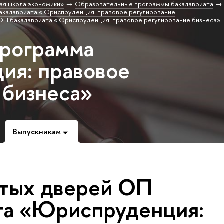
ая школа экономики»
Образовательные программы бакалавриата
акалавриата «Юриспруденция: правовое регулирование
ОП бакалавриата «Юриспруденция: правовое регулирование бизнеса»
программа
ия: правовое
 бизнеса»
Выпускникам
тых дверей ОП
та «Юриспруденция: