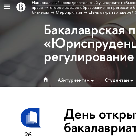
Национальный исследовательский университет «Высш
права
Второе высшее образование по программе б
бизнеса»
Мероприятия
День открытых дверей 
Бакалаврская 
«Юриспруденц
регулирование
Абитуриентам
Студентам
День откры
бакалавриа
26