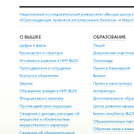
Национальный исследовательский университет «Высшая школа 
«Юриспруденция: правовое регулирование бизнеса»
→
Мероп
О ВЫШКЕ
ОБРАЗОВАНИЕ
Цифры и факты
Лицей
Руководство и структура
Довузовская подготов
Устойчивое развитие в НИУ ВШЭ
Олимпиады
Преподаватели и сотрудники
Прием в бакалавриат
Корпуса и общежития
Вышка+
Закупки
Прием в магистратуру
Обращения граждан в НИУ ВШЭ
Аспирантура
Фонд целевого капитала
Дополнительное обра
Противодействие коррупции
Центр развития карье
Сведения о доходах, расходах, об
Бизнес-инкубатор ВШ
имуществе и обязательствах
Образовательные парт
имущественного характера
Обратная связь и взаи
Сведения об образовательной