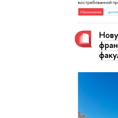
востребованной п
Образование
допол
Нову
фран
факу