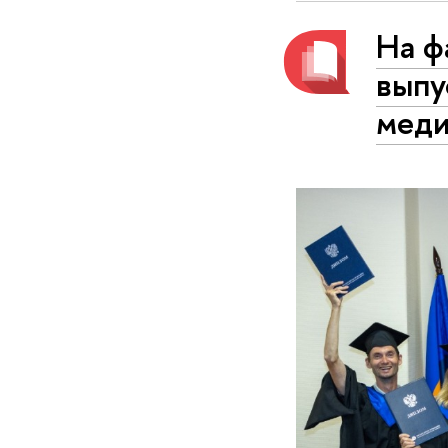
На ф
выпу
меди