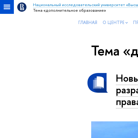
Национальный исследовательский университет «Высш
Тема «дополнительное образование»
ГЛАВНАЯ
О ЦЕНТРЕ
П
Тема «
Новы
разр
прав