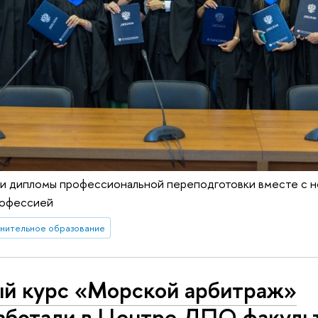
ли дипломы профессиональной переподготовки вместе с 
рофессией
нительное образование
й курс «Морской арбитраж»
аботали в Центре ДПО факуль