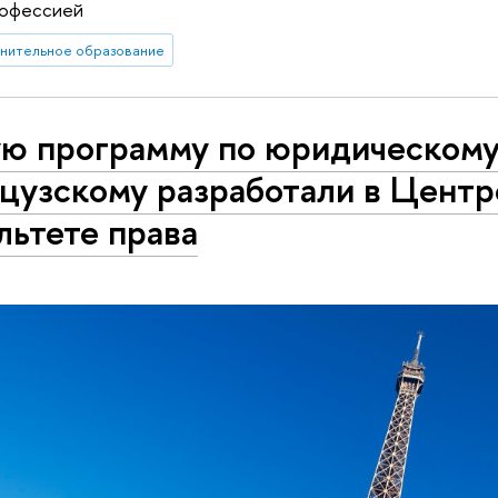
рофессией
нительное образование
ю программу по юридическом
цузскому разработали в Цент
льтете права