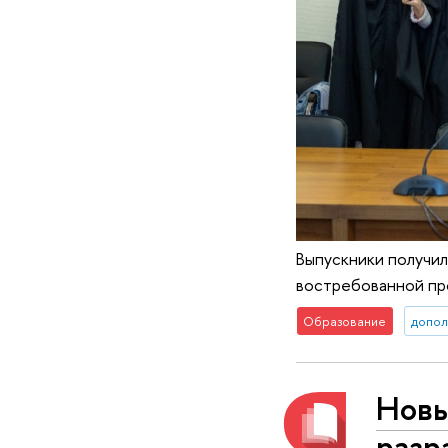
Выпускники получи
востребованной п
Образование
допол
Новы
разр