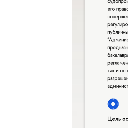
судопро
его прав
совершен
регулиро
публичны
"Админи
предназн
бакалавр
регламен
так и ос
разрешен
админист
Цель о