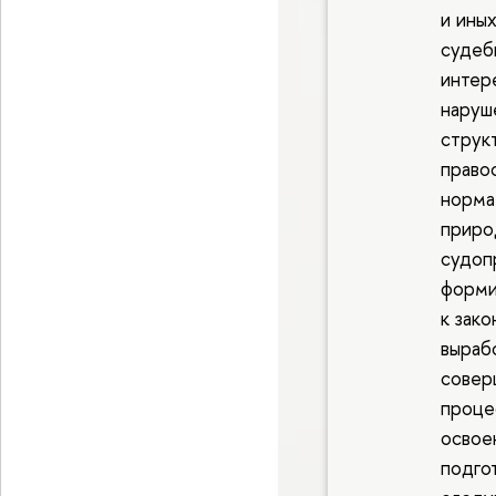
и ины
судеб
интер
наруш
струк
право
норма
приро
судоп
форми
к зако
выраб
совер
проце
освое
подго