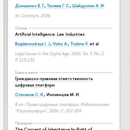
Домшенко В. Г.
,
Тюляев Г. С.
,
Шайдуллин А. И.
М.: Статут, 2026.
Статья
Artificial Intelligence. Law. Industries
Bogdanovskaya I. J.
,
Volos A.
,
Trubina V.
et al.
Legal Issues in the Digital Age. 2026. Vol. 7. No. 2.
P. 113-135.
Глава в книге
Гражданско-правовая ответственность
цифровых платформ
Степанов С. К.
, Иноземцев М. И.
В кн.: Право цифровых платформ. Издательство
"Юрлитинформ", 2026.
С. 257-289.
Препринт
The Concept of Inheritance by Right of