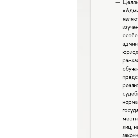
Целям
«Адми
являю
изуче
особе
админ
юрисд
рамка
обуча
предс
реали
судеб
норма
госуд
местн
лиц, 
закон