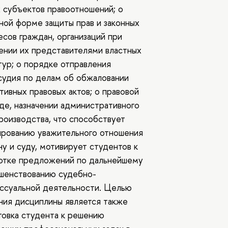
х субъектов правоотношений; о
ной форме защиты прав и законных
есов граждан, организаций при
ении их представителями властных
тур; о порядке отправления
судия по делам об обжаловании
тивных правовых актов; о правовой
де, назначении административного
роизводства, что способствует
рованию уважительного отношения
ну и суду, мотивирует студентов к
отке предложений по дальнейшему
шенствованию судебно-
ссуальной деятельности. Целью
ния дисциплины является также
товка студента к решению