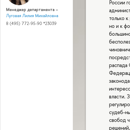
России г
админист
Менеджер департамента
–
Луговая Лилия Михайловна
только к
8 (495) 772-95-90 *23039
но и к ф
большинс
бесполе
чиновнич
посредс
распада 
Федераци
законода
интересо
власти. 
регулиро
судеб-ны
свобод ч
решений,