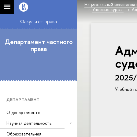
Национальный исследоват
Учебные курсы
Ад
Факультет права
Департамент частного
Адм
права
суд
2025
Учебный г
ДЕПАРТАМЕНТ
О департаменте
Научная деятельность
Образовательная