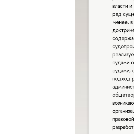
власти и
ряд суще
менее, в
доктрин
содержа
судопрои
реализуе
судами 
судами; 
подход 
админис
общетеор
возника
организа
правовой
разработ