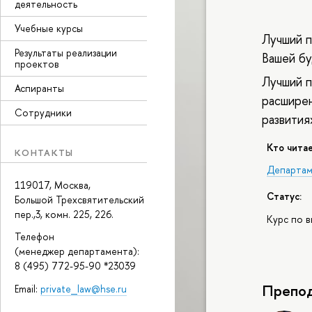
деятельность
Учебные курсы
Лучший п
Результаты реализации
Вашей б
проектов
Лучший п
Аспиранты
расширен
Сотрудники
развития
Кто читае
КОНТАКТЫ
Департам
119017, Москва,
Статус:
Большой Трехсвятительский
пер.,3, комн. 225, 226.
Курс по 
Телефон
(менеджер департамента):
8 (495) 772-95-90 *23039
Препод
Email:
private_law@hse.ru