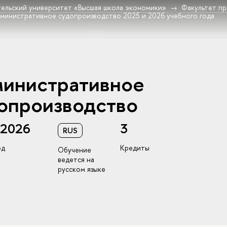
ельский университет «Высшая школа экономики»
Факультет пр
министративное судопроизводство 2025 и 2026 учебного года
инистративное
опроизводство
/2026
3
RUS
од
Кредиты
Обучение
ведется на
русском языке