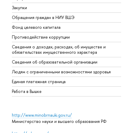
Закупки
Прием
Обращения граждан в НИУ ВШЭ
Аспир
Фонд целевого капитала
Допол
Противодействие коррупции
Центр
Сведения о доходах, расходах, об имуществе и
Бизне
обязательствах имущественного характера
Образ
Сведения об образовательной организации
Обрат
Людям с ограниченными возможностями здоровья
Единая платежная страница
Работа в Вышке
http://www.minobrnauki.gov.ru/
Министерство науки и высшего образования РФ