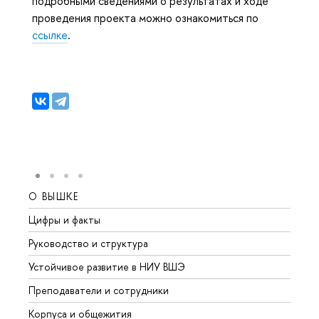
подробными сведениями о результатах и ходе
проведения проекта можно ознакомиться по
ссылке
.
О ВЫШКЕ
ОБР
Цифры и факты
Лице
Руководство и структура
Довуз
Устойчивое развитие в НИУ ВШЭ
Олим
Преподаватели и сотрудники
Прием
Корпуса и общежития
Вышк