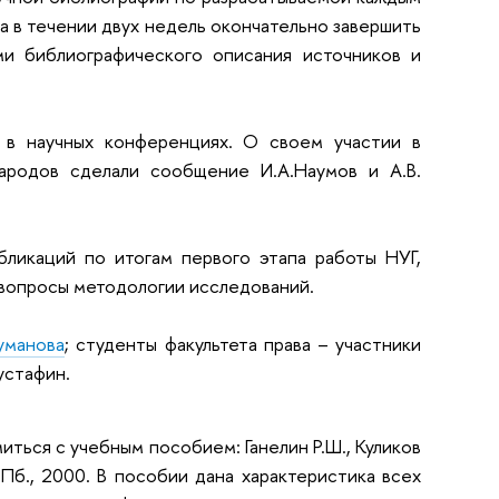
а в течении двух недель окончательно завершить
и библиографического описания источников и
 в научных конференциях. О своем участии в
ародов сделали сообщение И.А.Наумов и А.В.
бликаций по итогам первого этапа работы НУГ,
 вопросы методологии исследований.
Туманова
; студенты факультета права – участники
Мустафин.
миться с учебным пособием:
Ганелин Р.Ш., Куликов
Пб., 2000. В пособии дана характеристика всех