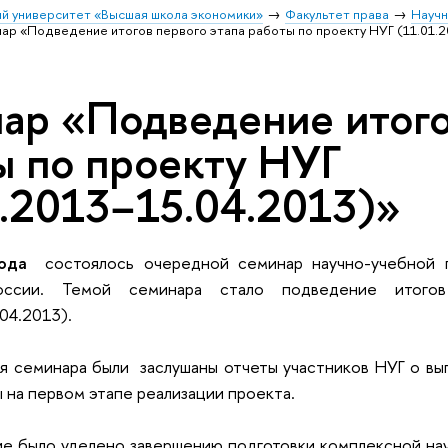
й университет «Высшая школа экономики»
Факультет права
Научн
ар «Подведение итогов первого этапа работы по проекту НУГ (11.01.
ар «Подведение итого
ы по проекту НУГ
1.2013−15.04.2013)»
ода
состоялось очередной семинар научно-учебной г
оссии. Темой семинара стало подведение итого
04.2013).
я семинара были заслушаны отчеты участников НУГ о вы
ы на первом этапе реализации проекта.
е было уделено завершению подготовки комплексной на