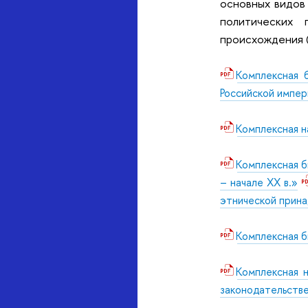
основных видов
политических 
происхождения (
Комплексная 
Российской импери
Комплексная н
Комплексная б
– начале XX в.»
этнической прин
Комплексная б
Комплексная н
законодательстве