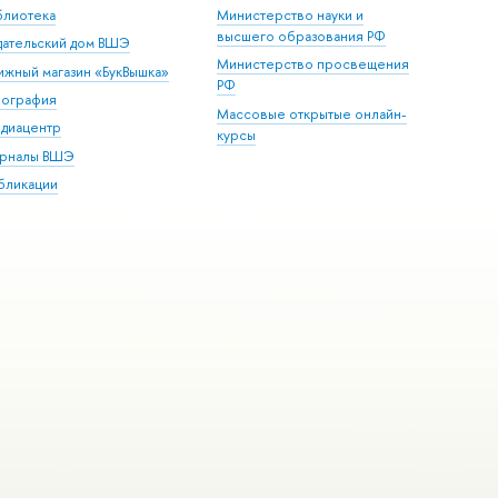
блиотека
Министерство науки и
высшего образования РФ
дательский дом ВШЭ
Министерство просвещения
ижный магазин «БукВышка»
РФ
пография
Массовые открытые онлайн-
диацентр
курсы
рналы ВШЭ
бликации