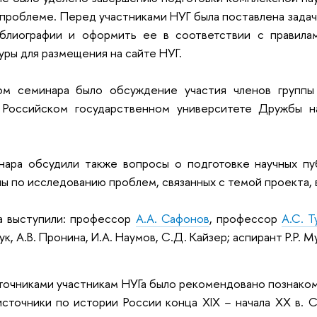
проблеме. Перед участниками НУГ была поставлена задач
блиографии и оформить ее в соответствии с правилам
уры для размещения на сайте НУГ.
ом семинара было обсуждение участия членов группы
 Российском государственном университете Дружбы н
нара обсудили также вопросы о подготовке научных пу
ы по исследованию проблем, связанных с темой проекта,
а выступили: профессор
А.А. Сафонов
, профессор
А.С. 
ук, А.В. Пронина, И.А. Наумов, С.Д. Кайзер; аспирант Р.Р. 
точниками участникам НУГа было рекомендовано познако
сточники по истории России конца XIX − начала XX в. С