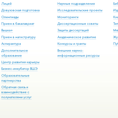
Лицей
Научные подразделения
Би
Довузовская подготовка
Исследовательские проекты
Из
Олимпиады
Мониторинги
Кн
Прием в бакалавриат
Диссертационные советы
Ти
Вышка+
Защиты диссертаций
Ме
Прием в магистратуру
Академическое развитие
Жу
Аспирантура
Конкурсы и гранты
Пу
Дополнительное
Внешние научно-
образование
информационные ресурсы
Центр развития карьеры
Бизнес-инкубатор ВШЭ
Образовательные
партнерства
Обратная связь и
взаимодействие с
получателями услуг