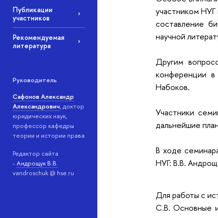
Публикации
участником НУГ 
участников
составление би
научной литерат
Рекомендуемая
литература
Другим вопрос
конференции в
Руководитель
Набоков.
Сафонов Александр
Александрович
, доктор
Участники семи
юридических наук,
дальнейшие план
профессор кафедры
теории и истории права
В ходе семинар
Редактор сайта
НУГ: В.В. Андрощ
-
Андрощук В.В.
vandroschuk @ hse.ru
Для работы с ис
С.В. Основные и