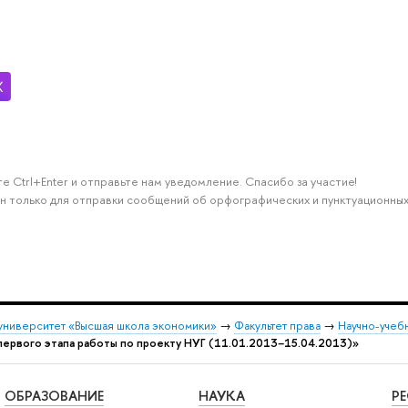
е Ctrl+Enter и отправьте нам уведомление. Спасибо за участие!
н только для отправки сообщений об орфографических и пунктуационных
университет «Высшая школа экономики»
→
Факультет права
→
Научно-учебн
ервого этапа работы по проекту НУГ (11.01.2013−15.04.2013)»
ОБРАЗОВАНИЕ
НАУКА
Р