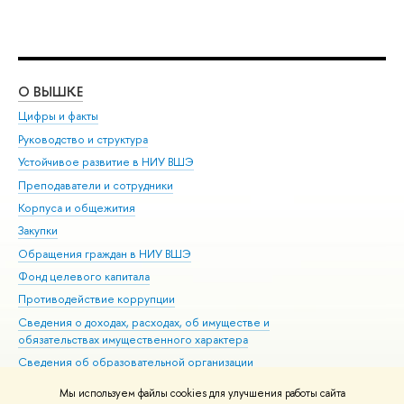
О ВЫШКЕ
ОБ
Цифры и факты
Ли
Руководство и структура
Дов
Устойчивое развитие в НИУ ВШЭ
Ол
Преподаватели и сотрудники
При
Корпуса и общежития
Вы
Закупки
При
Обращения граждан в НИУ ВШЭ
Ас
Фонд целевого капитала
До
Противодействие коррупции
Цен
Сведения о доходах, расходах, об имуществе и
Би
обязательствах имущественного характера
Об
Сведения об образовательной организации
Обр
Людям с ограниченными возможностями здоровья
Мы используем файлы cookies для улучшения работы сайта