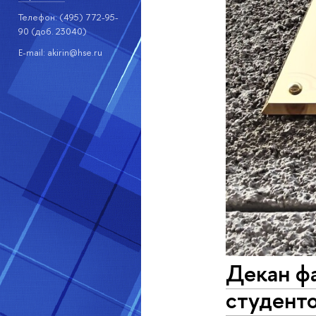
Телефон: (495) 772-95-
90 (доб. 23040)
E-mail: akirin@hse.ru
Декан фа
студенто