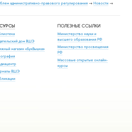
облем административно-правового регулирования
→
Новости
→
ЕСУРСЫ
ПОЛЕЗНЫЕ ССЫЛКИ
блиотека
Министерство науки и
высшего образования РФ
дательский дом ВШЭ
Министерство просвещения
ижный магазин «БукВышка»
РФ
пография
Массовые открытые онлайн-
диацентр
курсы
рналы ВШЭ
бликации