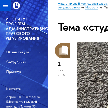
Национальный исследовательски
регулирования
Новости
Те
ИНСТИТУТ
Тема «сту
ПРОБЛЕМ
АДМИНИСТРАТИВНО-
ПРАВОВОГО
РЕГУЛИРОВАНИЯ
Об институте
Сотрудники
1
сен
Проекты
2025
Контакты
Адрес: 109028 Москва,
Б.Трехсвятительский
пер., дом 3
, комн. 334