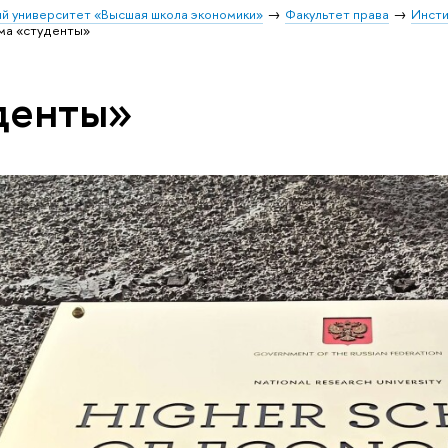
й университет «Высшая школа экономики»
Факультет права
Инсти
ма «студенты»
денты»