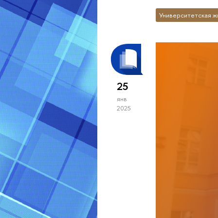
Университетская ж
25
янв
2025