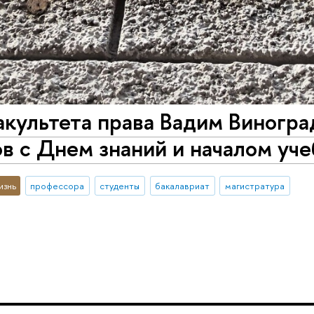
культета права Вадим Виногра
в с Днем знаний и началом уче
изнь
профессора
студенты
бакалавриат
магистратура