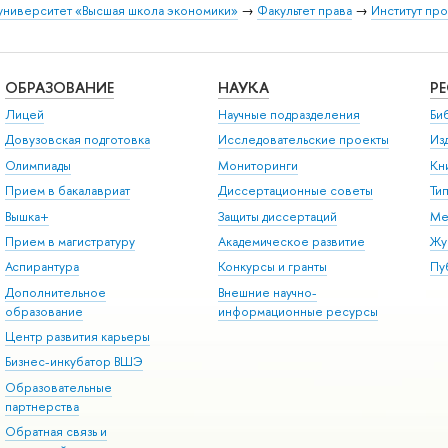
университет «Высшая школа экономики»
→
Факультет права
→
Институт пр
ОБРАЗОВАНИЕ
НАУКА
Р
Лицей
Научные подразделения
Би
Довузовская подготовка
Исследовательские проекты
Из
Олимпиады
Мониторинги
Кн
Прием в бакалавриат
Диссертационные советы
Ти
Вышка+
Защиты диссертаций
Ме
Прием в магистратуру
Академическое развитие
Жу
Аспирантура
Конкурсы и гранты
Пу
Дополнительное
Внешние научно-
образование
информационные ресурсы
Центр развития карьеры
Бизнес-инкубатор ВШЭ
Образовательные
партнерства
Обратная связь и