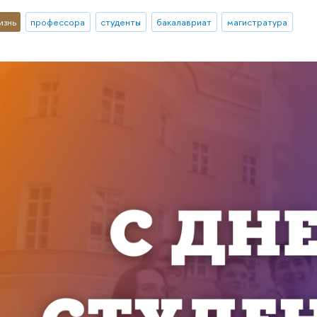
изнь
профессора
студенты
бакалавриат
магистратура