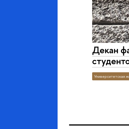
Декан фа
студенто
Университетская ж