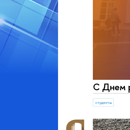
С Днем р
студенты