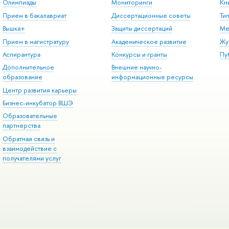
Олимпиады
Мониторинги
Кн
Прием в бакалавриат
Диссертационные советы
Ти
Вышка+
Защиты диссертаций
Ме
Прием в магистратуру
Академическое развитие
Жу
Аспирантура
Конкурсы и гранты
Пу
Дополнительное
Внешние научно-
образование
информационные ресурсы
Центр развития карьеры
Бизнес-инкубатор ВШЭ
Образовательные
партнерства
Обратная связь и
взаимодействие с
получателями услуг