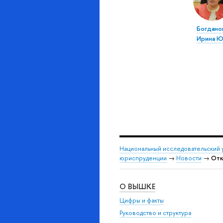
Богдано
Ирина Ю
Национальный исследовательский 
юриспруденции
→
Новости
→
Отк
О ВЫШКЕ
Цифры и факты
Руководство и структура