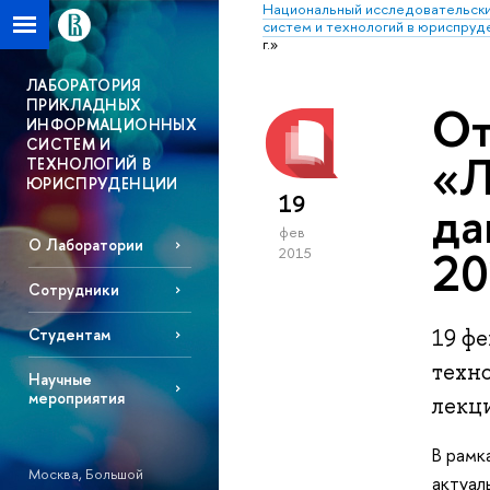
Национальный исследовательски
систем и технологий в юриспруд
г.»
ЛАБОРАТОРИЯ
ПРИКЛАДНЫХ
От
ИНФОРМАЦИОННЫХ
СИСТЕМ И
«Л
ТЕХНОЛОГИЙ В
ЮРИСПРУДЕНЦИИ
19
да
фев
О Лаборатории
20
2015
Сотрудники
19 ф
Студентам
техн
Научные
мероприятия
лекц
В рамк
Москва, Большой
актуал