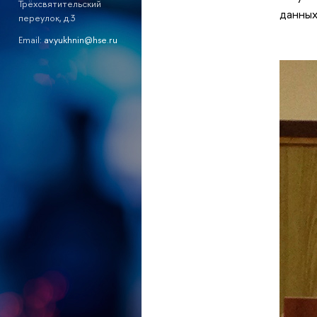
Трёхсвятительский
данны
переулок, д.3
Email:
av.yukhnin@hse.ru