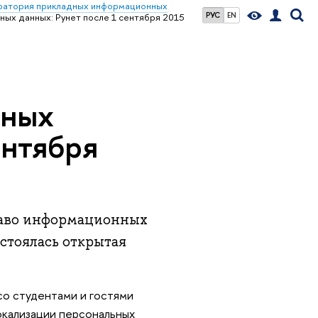
ратория прикладных информационных
РУС
EN
ых данных: Рунет после 1 сентября 2015
ьных
ентября
раво информационных
стоялась открытая
со студентами и гостями
окализации персональных