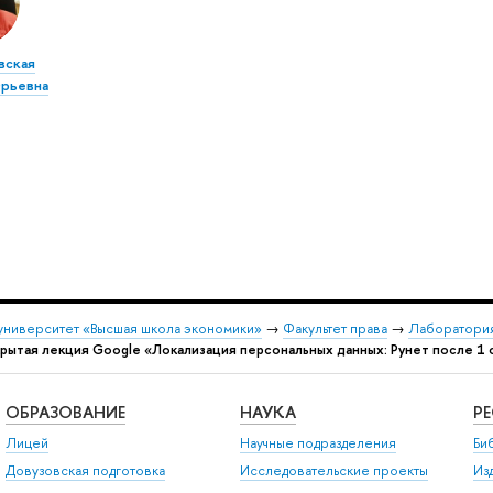
вская
рьевна
университет «Высшая школа экономики»
→
Факультет права
→
Лаборатория
рытая лекция Google «Локализация персональных данных: Рунет после 1 
ОБРАЗОВАНИЕ
НАУКА
Р
Лицей
Научные подразделения
Би
Довузовская подготовка
Исследовательские проекты
Из