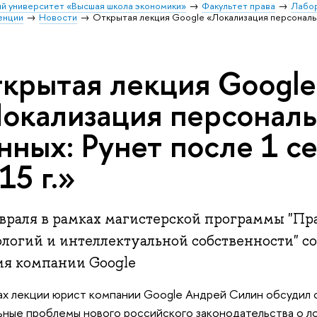
й университет «Высшая школа экономики»
Факультет права
Лабо
енции
Новости
Открытая лекция Google «Локализация персональн
крытая лекция Google
окализация персонал
нных: Рунет после 1 с
15 г.»
евраля в рамках магистерской программы "П
ологий и интеллектуальной собственности" со
ия компании Google
ах лекции юрист компании Google Андрей Силин обсудил 
ьные проблемы нового российского законодательства о л