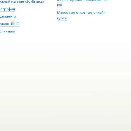
ижный магазин «БукВышка»
РФ
пография
Массовые открытые онлайн-
диацентр
курсы
рналы ВШЭ
бликации