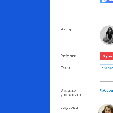
Автор
Рубрики
Образо
Темы
дискус
Лабора
В статье
упомянуты
Персоны