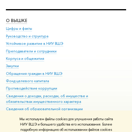
О ВЫШКЕ
ОБ
Цифры и факты
Ли
Руководство и структура
Дов
Устойчивое развитие в НИУ ВШЭ
Ол
Преподаватели и сотрудники
При
Корпуса и общежития
Вы
Закупки
При
Обращения граждан в НИУ ВШЭ
Ас
Фонд целевого капитала
До
Противодействие коррупции
Цен
Сведения о доходах, расходах, об имуществе и
Би
обязательствах имущественного характера
Об
Сведения об образовательной организации
Обр
Людям с ограниченными возможностями здоровья
Мы используем файлы cookies для улучшения работы сайта
Единая платежная страница
НИУ ВШЭ и большего удобства его использования. Более
подробную информацию об использовании файлов cookies
Работа в Вышке