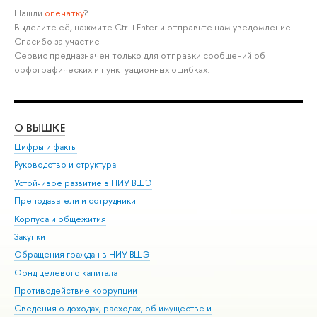
Нашли
опечатку
?
Выделите её, нажмите Ctrl+Enter и отправьте нам уведомление.
Спасибо за участие!
Сервис предназначен только для отправки сообщений об
орфографических и пунктуационных ошибках.
О ВЫШКЕ
ОБ
Цифры и факты
Ли
Руководство и структура
Дов
Устойчивое развитие в НИУ ВШЭ
Ол
Преподаватели и сотрудники
При
Корпуса и общежития
Вы
Закупки
При
Обращения граждан в НИУ ВШЭ
Ас
Фонд целевого капитала
До
Противодействие коррупции
Цен
Сведения о доходах, расходах, об имуществе и
Би