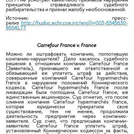
принципов справедливого судебного
разбирательства и признал жалобу необоснованной.
Источник: пресс-
релиз
http://hudoc.echr.coe.int/eng?i=003-6545630-
8654177
Carrefour France v. France
Можно ли оштрафовать компанию, поглотившую
компанию-нарушителя? Дело касалось судебного
решения в отношении компании Carrefour France
(Заявитель), признавшего ее ответственной и
обязывающей ее уплатить штраф за действия,
совершенные компанией Carrefour hypermarchés
France в нарушение положений Коммерческого
кодекса. Carrefour hypermarchés France после
ликвидации была поглощена Carrefour France, её
единственным акционером. Суд отметил, что после
слияния компания Carrefour hypermarchés France,
которая юридически прекратила свое
существование, тем не менее, продолжила
деятельность предприятия через компанию-
заявителя. Суд счел, что предписывая компании-
заявителю Carrefour France уплатить штраф,
установленный Коммерческим кодексом за факты,