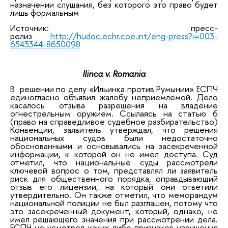
назначении слушания, без которого это право будет
лишь формальным
Источник: пресс-
релиз
http://hudoc.echr.coe.int/eng-press?i=003-
6543344-8650098
Ilinca v. Romania
В решении по делу «Ильинка против Румынии» ЕСПЧ
единогласно объявил жалобу неприемлемой. Дело
касалось отзыва разрешения на владение
огнестрельным оружием. Ссылаясь на статью 6
(право на справедливое судебное разбирательство)
Конвенции, заявитель утверждал, что решения
национальных судов были недостаточно
обоснованными и основывались на засекреченной
информации, к которой он не имел доступа. Суд
отметил, что национальные суды рассмотрели
ключевой вопрос о том, представлял ли заявитель
риск для общественного порядка, оправдывающий
отзыв его лицензии, на который они ответили
утвердительно. Он также отметил, что меморандум
национальной полиции не был разглашен, потому что
это засекреченный документ, который, однако, не
имел решающего значения при рассмотрении дела.
ЕСПЧ не усмотрел каких-либо признаков нарушения