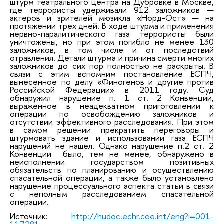
штурм театрального центра на Дубровке в Москве,
где террористы удерживали 912 заложников —
актеров и зрителей мюзикла «Норд-Ост» — на
протяжении трех дней. В ходе штурма и применения
нервно-паралитического газа террористы были
уничтожены, но при этом погибло не менее 130
заложников, в том числе и от последствий
отравления. Детали штурма и причина смерти многих
заложников до сих пор полностью не раскрыты. В
связи с этим вспомним постановление ЕСПЧ,
вынесенное по делу «Финогенов и другие против
Российской Федерации» в 2011 году. Суд
обнаружил нарушение п. 1 ст. 2 Конвенции,
выраженное в неадекватном приготовлении к
операции по освобождению заложников и
отсутствии эффективного расследования. При этом
в самом решении прекратить переговоры и
штурмовать здание и использовании газа ЕСПЧ
нарушений не нашел. Однако нарушение п.2 ст. 2
Конвенции было, тем не менее, обнаружено в
неисполнении государством позитивных
обязательств по планированию и осуществлению
спасательной операции, а также было установлено
нарушение процессуального аспекта статьи в связи
с неполным расследованием спасательной
операции.
Источник:
http://hudoc.echr.coe.int/eng?i=001-