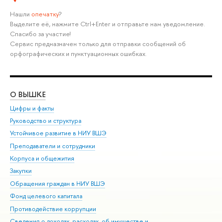
Нашли
опечатку
?
Выделите её, нажмите Ctrl+Enter и отправьте нам уведомление.
Спасибо за участие!
Сервис предназначен только для отправки сообщений об
орфографических и пунктуационных ошибках.
О ВЫШКЕ
ОБ
Цифры и факты
Ли
Руководство и структура
Дов
Устойчивое развитие в НИУ ВШЭ
Ол
Преподаватели и сотрудники
При
Корпуса и общежития
Вы
Закупки
При
Обращения граждан в НИУ ВШЭ
Ас
Фонд целевого капитала
До
Противодействие коррупции
Цен
Сведения о доходах, расходах, об имуществе и
Би