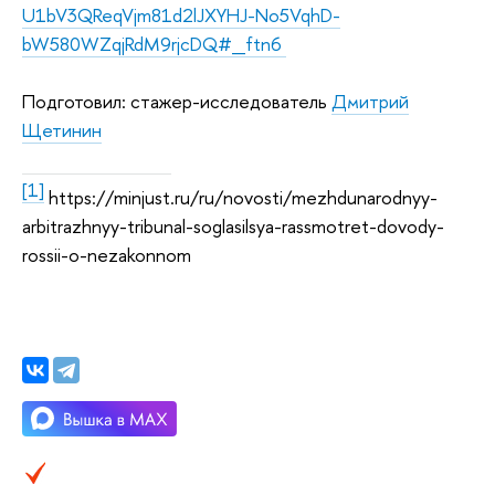
U1bV3QReqVjm81d2lJXYHJ-No5VqhD-
bW580WZqjRdM9rjcDQ#_ftn6
Подготовил: стажер-исследователь
Дмитрий
Щетинин
[1]
https://minjust.ru/ru/novosti/mezhdunarodnyy-
arbitrazhnyy-tribunal-soglasilsya-rassmotret-dovody-
rossii-o-nezakonnom