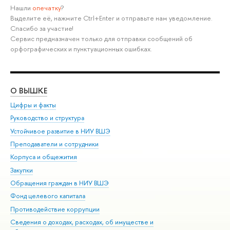
Нашли
опечатку
?
Выделите её, нажмите Ctrl+Enter и отправьте нам уведомление.
Спасибо за участие!
Сервис предназначен только для отправки сообщений об
орфографических и пунктуационных ошибках.
О ВЫШКЕ
ОБ
Цифры и факты
Ли
Руководство и структура
Дов
Устойчивое развитие в НИУ ВШЭ
Ол
Преподаватели и сотрудники
При
Корпуса и общежития
Вы
Закупки
При
Обращения граждан в НИУ ВШЭ
Ас
Фонд целевого капитала
До
Противодействие коррупции
Цен
Сведения о доходах, расходах, об имуществе и
Би