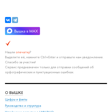
Нашли
опечатку
?
Выделите её, нажмите Ctrl+Enter и отправьте нам уведомление.
Спасибо за участие!
Сервис предназначен только для отправки сообщений об
орфографических и пунктуационных ошибках.
О ВЫШКЕ
ОБ
Цифры и факты
Ли
Руководство и структура
Дов