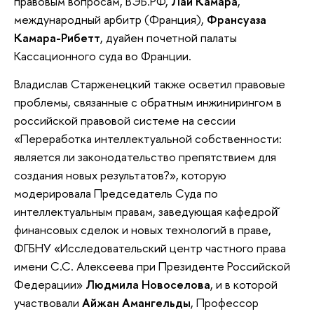
правовым вопросам, ВЭБ.РФ,
Лай Камара
,
международный арбитр (Франция),
Франсуаза
Камара-Рибетт
, дуайен почетной палаты
Кассационного суда во Франции.
Владислав Старженецкий также осветил правовые
проблемы, связанные с обратным инжинирингом в
российской правовой системе на сессии
«Переработка интеллектуальной собственности:
является ли законодательство препятствием для
создания новых результатов?», которую
модерировала Председатель Суда по
интеллектуальным правам, заведующая кафедрой̆
финансовых сделок и новых технологий в праве,
ФГБНУ «Исследовательский центр частного права
имени С.С. Алексеева при Президенте Российской
Федерации»
Людмила Новоселова
, и в которой
участвовали
Айжан Амангельды
, Профессор