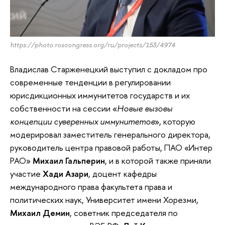
https://photo.roscongress.org/ru/projects/153/4974
Владислав Старженецкий выступил с докладом про
современные тенденции в регулировании
юрисдикционных иммунитетов государств и их
собственности на сессии «
Новые вызовы
концепции суверенных иммунитетов
», которую
модерировал заместитель генерального директора,
руководитель центра правовой работы, ПАО «Интер
РАО»
Михаил Гальперин
, и в которой также приняли
участие
Хади Азари
, доцент кафедры
международного права факультета права и
политических наук, Университет имени Хорезми,
Михаил Демин
, советник председателя по