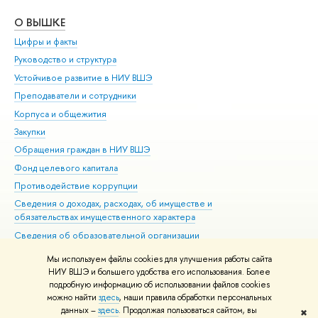
О ВЫШКЕ
ОБ
Цифры и факты
Ли
Руководство и структура
Дов
Устойчивое развитие в НИУ ВШЭ
Ол
Преподаватели и сотрудники
При
Корпуса и общежития
Вы
Закупки
При
Обращения граждан в НИУ ВШЭ
Ас
Фонд целевого капитала
До
Противодействие коррупции
Цен
Сведения о доходах, расходах, об имуществе и
Би
обязательствах имущественного характера
Об
Сведения об образовательной организации
Обр
Людям с ограниченными возможностями здоровья
Мы используем файлы cookies для улучшения работы сайта
Единая платежная страница
НИУ ВШЭ и большего удобства его использования. Более
подробную информацию об использовании файлов cookies
Работа в Вышке
можно найти
здесь
, наши правила обработки персональных
данных –
здесь
. Продолжая пользоваться сайтом, вы
✖